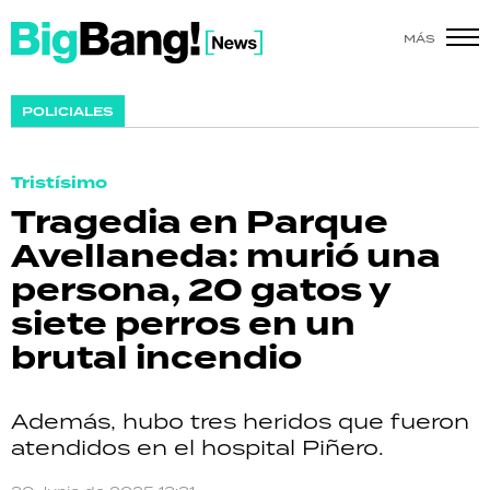
MÁS
SHOW
POLICIALES
POLÍTICA
Tristísimo
ACTUALIDAD
Tragedia en Parque
Avellaneda: murió una
POLICIALES
persona, 20 gatos y
ECONOMÍA
siete perros en un
brutal incendio
GRAN HERMANO
SALUD
Además, hubo tres heridos que fueron
atendidos en el hospital Piñero.
DEPORTES