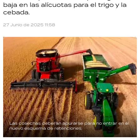
baja en las alícuotas para el trigo y la
TECNOLOGÍA
cebada.
27 Junio de 2025 11:58
RECETAS
PALABRAS
HORÓSCOPO
Seguinos
Las cosechas deberan apurarse para no entrar en el
nuevo esquema de retenciones.