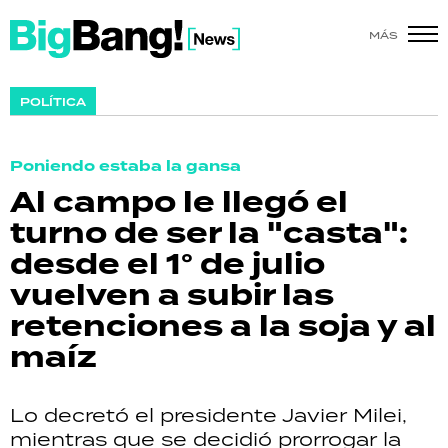
MÁS
SHOW
POLÍTICA
POLÍTICA
Poniendo estaba la gansa
ACTUALIDAD
Al campo le llegó el
turno de ser la "casta":
POLICIALES
desde el 1° de julio
ECONOMÍA
vuelven a subir las
retenciones a la soja y al
GRAN HERMANO
maíz
SALUD
Lo decretó el presidente Javier Milei,
DEPORTES
mientras que se decidió prorrogar la