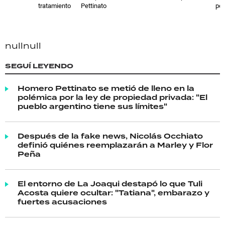
tratamiento
Pettinato
pet
null
null
SEGUÍ LEYENDO
Homero Pettinato se metió de lleno en la
polémica por la ley de propiedad privada: "El
pueblo argentino tiene sus límites"
Después de la fake news, Nicolás Occhiato
definió quiénes reemplazarán a Marley y Flor
Peña
El entorno de La Joaqui destapó lo que Tuli
Acosta quiere ocultar: "Tatiana", embarazo y
fuertes acusaciones