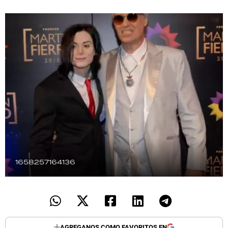
TECNOLOGÍA
RECETAS
PALABRAS
HORÓSCOPO
Seguinos
1658257164136
AGREGANOS COMO FAVORITOS EN