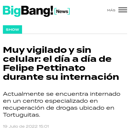
MÁS
SHOW
SHOW
POLÍTICA
Muy vigilado y sin
ACTUALIDAD
celular: el día a día de
Felipe Pettinato
POLICIALES
durante su internación
ECONOMÍA
Actualmente se encuentra internado
GRAN HERMANO
en un centro especializado en
recuperación de drogas ubicado en
SALUD
Tortuguitas.
DEPORTES
19 Julio de 2022 15:01