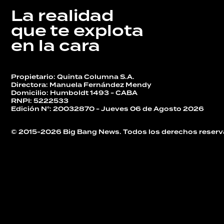
La realidad
que te explota
en la cara
Propietario: Quinta Columna S.A.
Directora: Manuela Fernández Mendy
Domicilio: Humboldt 1493 - CABA
RNPI: 5222533
Edición N°: 20032870 - Jueves 06 de Agosto 2026
© 2015-2026 Big Bang News. Todos los derechos reserv