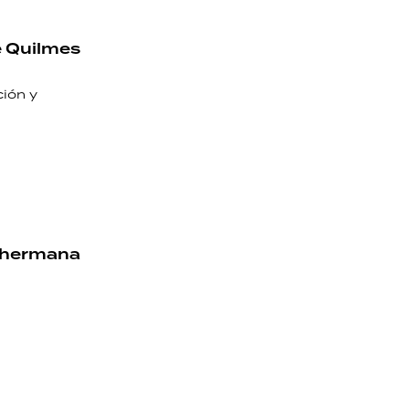
de Quilmes
ción y
a hermana