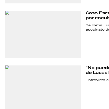
Caso Esca
por encu
Se llama Lui
asesinato de
"No puede
de Lucas 
Entrevista 
SHOW