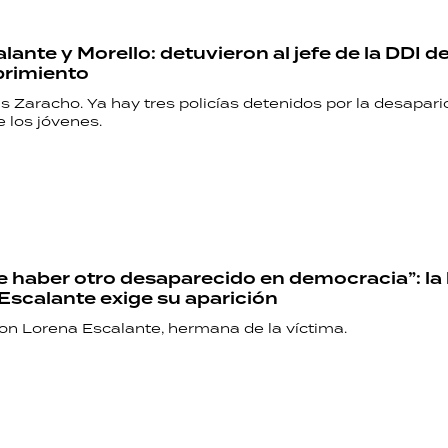
lante y Morello: detuvieron al jefe de la DDI 
brimiento
s Zaracho. Ya hay tres policías detenidos por la desapari
 los jóvenes.
 haber otro desaparecido en democracia”: l
Escalante exige su aparición
con Lorena Escalante, hermana de la víctima.
RECETAS
PALABRAS