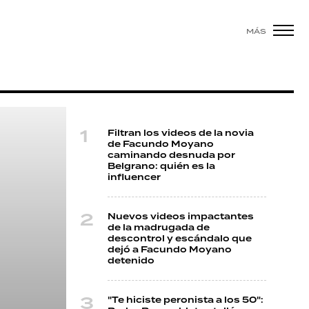
MÁS
Filtran los videos de la novia
de Facundo Moyano
caminando desnuda por
Belgrano: quién es la
influencer
Nuevos videos impactantes
de la madrugada de
descontrol y escándalo que
dejó a Facundo Moyano
detenido
"Te hiciste peronista a los 50":