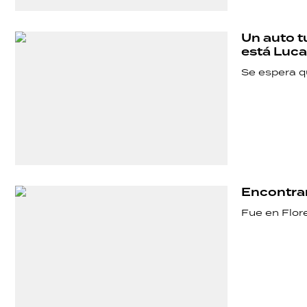
POLÍTICA
Un auto t
ACTUALIDAD
está Luca
Se espera qu
POLICIALES
ECONOMÍA
Encontrar
GRAN
Fue en Flore
HERMANO
SALUD