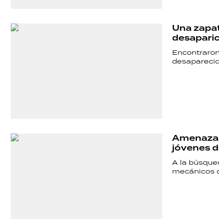
DEPORTES
Una zapati
desaparic
TECNOLOGÍA
Encontraron 
desaparecid
Amenazas 
jóvenes d
A la búsqued
mecánicos q