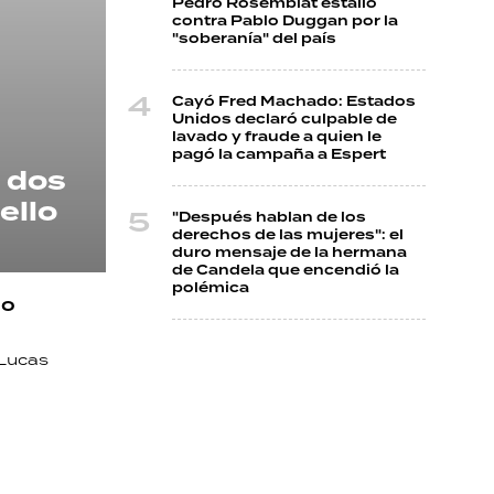
Pedro Rosemblat estalló
contra Pablo Duggan por la
"soberanía" del país
Cayó Fred Machado: Estados
Unidos declaró culpable de
lavado y fraude a quien le
pagó la campaña a Espert
a dos
ello
"Después hablan de los
derechos de las mujeres": el
duro mensaje de la hermana
de Candela que encendió la
polémica
io
 Lucas