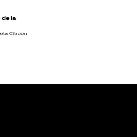
 de la
eta Citroën
NOS