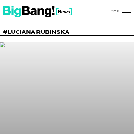
MÁS
SHOW
#LUCIANA RUBINSKA
POLÍTICA
ACTUALIDAD
POLICIALES
ECONOMÍA
GRAN HERMANO
SALUD
DEPORTES