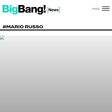
MÁS
SHOW
#MARIO RUSSO
POLÍTICA
ACTUALIDAD
POLICIALES
ECONOMÍA
GRAN HERMANO
SALUD
DEPORTES