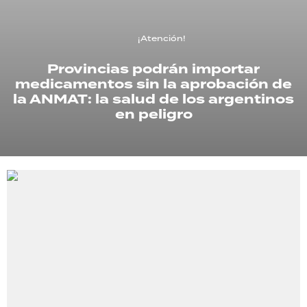
TECNOLOGÍA
¡Atención!
Provincias podrán importar
medicamentos sin la aprobación de
RECETAS
la ANMAT: la salud de los argentinos
PALABRAS
en peligro
HORÓSCOPO
Seguinos