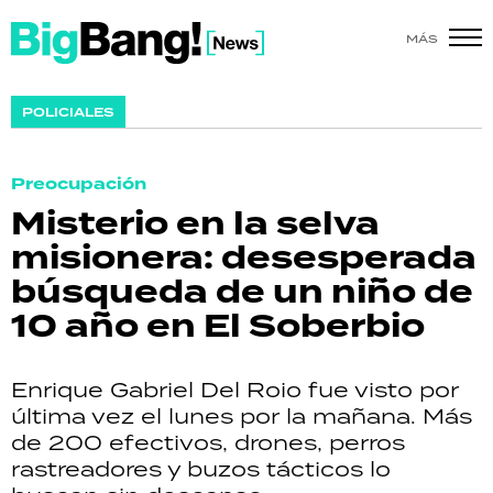
MÁS
SHOW
POLICIALES
POLÍTICA
Preocupación
ACTUALIDAD
Misterio en la selva
misionera: desesperada
POLICIALES
búsqueda de un niño de
ECONOMÍA
10 año en El Soberbio
GRAN HERMANO
Enrique Gabriel Del Roio fue visto por
SALUD
última vez el lunes por la mañana. Más
de 200 efectivos, drones, perros
DEPORTES
rastreadores y buzos tácticos lo