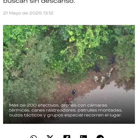
buscan sin descanso.
TECNOLOGÍA
21 Mayo de 2025 13:12
RECETAS
PALABRAS
HORÓSCOPO
Seguinos
Más de 200 efectivos, drones con cámaras
térmicas, canes rastreadores, patrullas montadas,
buzos tácticos y grupos especial recorren el lugar.