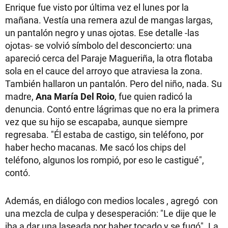
Enrique fue visto por última vez el lunes por la
mañana. Vestía una remera azul de mangas largas,
un pantalón negro y unas ojotas. Ese detalle -las
ojotas- se volvió símbolo del desconcierto: una
apareció cerca del Paraje Magueriña, la otra flotaba
sola en el cauce del arroyo que atraviesa la zona.
También hallaron un pantalón. Pero del niño, nada. Su
madre,
Ana María Del Roio
, fue quien radicó la
denuncia. Contó entre lágrimas que no era la primera
vez que su hijo se escapaba, aunque siempre
regresaba. "Él estaba de castigo, sin teléfono, por
haber hecho macanas. Me sacó los chips del
teléfono, algunos los rompió, por eso le castigué",
contó.
Además, en diálogo con medios locales , agregó con
una mezcla de culpa y desesperación: "Le dije que le
iba a dar una laseada por haber tocado y se fugó". La