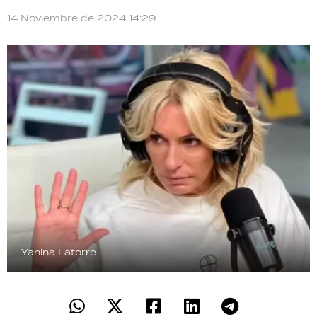
TECNOLOGÍA
14 Noviembre de 2024 14:29
RECETAS
PALABRAS
HORÓSCOPO
Seguinos
Yanina Latorre