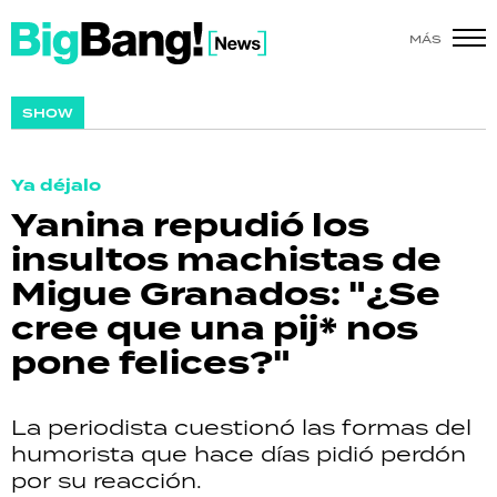
MÁS
SHOW
SHOW
POLÍTICA
Ya déjalo
ACTUALIDAD
Yanina repudió los
insultos machistas de
POLICIALES
Migue Granados: "¿Se
ECONOMÍA
cree que una pij* nos
pone felices?"
GRAN HERMANO
SALUD
La periodista cuestionó las formas del
humorista que hace días pidió perdón
DEPORTES
por su reacción.