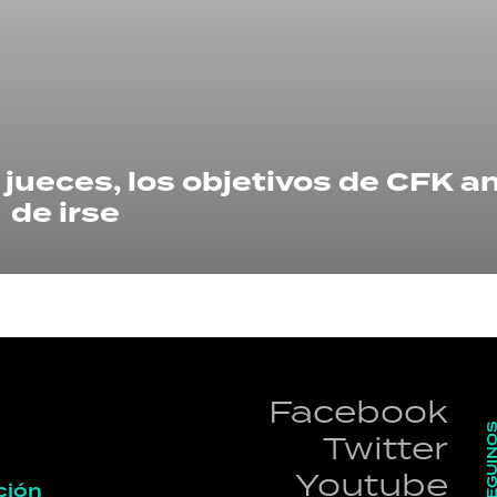
HORÓSCOPO
Seguinos
jueces, los objetivos de CFK a
de irse
Facebook
SEGUI
Twitter
Youtube
ción