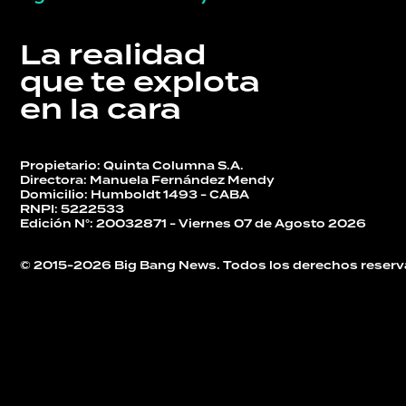
DEPORTES
La realidad
que te explota
en la cara
TECNOLOGÍA
Propietario: Quinta Columna S.A.
Directora: Manuela Fernández Mendy
Domicilio: Humboldt 1493 - CABA
RNPI: 5222533
Edición N°: 20032871 - Viernes 07 de Agosto 2026
© 2015-2026 Big Bang News. Todos los derechos reserv