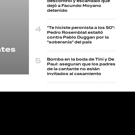
descontrol y escándalo que
dejó a Facundo Moyano
detenido
"Te hiciste peronista a los 50":
Pedro Rosemblat estalló
contra Pablo Duggan por la
"soberanía" del país
ntes
Bomba en la boda de Tini y De
Paul: aseguran que los padres
de la cantante no están
invitados al casamiento
NOS