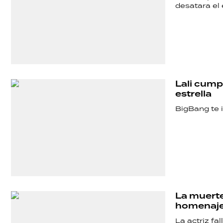
desatara el
Lali cumpl
estrella
BigBang te i
La muerte
homenaje
La actriz fa