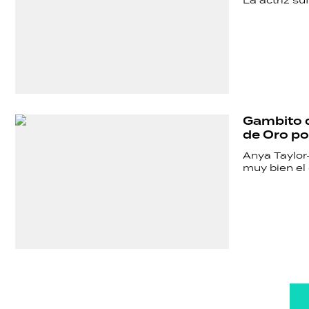
La actriz s
Gambito d
de Oro po
Anya Taylor
muy bien el 