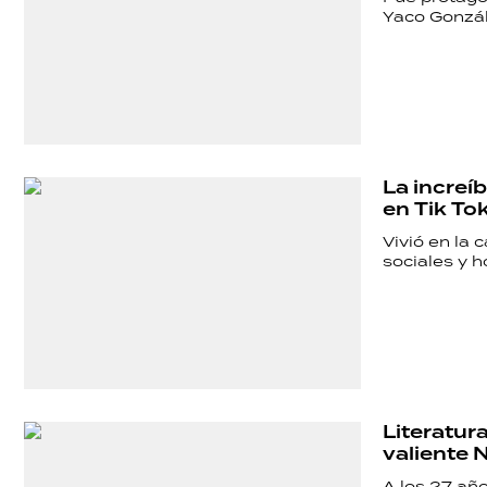
POLICIALES
Yaco Gonzále
ECONOMÍA
GRAN
La increíb
en Tik To
HERMANO
Vivió en la 
sociales y 
SALUD
DEPORTES
Literatur
valiente 
A los 27 año