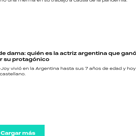
ufrió una merma en su trabajo a causa de la pandemia.
e dama: quién es la actriz argentina que gan
r su protagónico
-Joy vivió en la Argentina hasta sus 7 años de edad y ho
castellano.
Cargar más