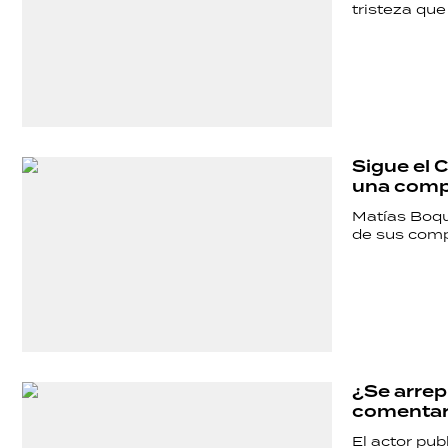
tristeza que
Sigue el 
una compa
Matías Boqu
de sus compa
¿Se arrepi
comentari
El actor pub