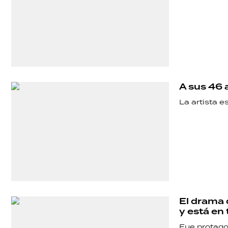
A sus 46 
La artista 
SHOW
POLÍTICA
ACTUALIDAD
El drama 
y está en 
Fue protago