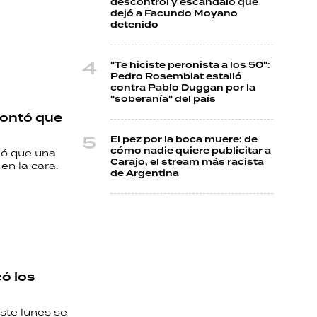
descontrol y escándalo que
dejó a Facundo Moyano
detenido
"Te hiciste peronista a los 50":
Pedro Rosemblat estalló
contra Pablo Duggan por la
"soberanía" del país
 contó que
El pez por la boca muere: de
cómo nadie quiere publicitar a
ló que una
Carajo, el stream más racista
en la cara.
de Argentina
có los
ste lunes se