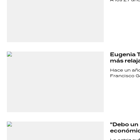
TECNOLOGÍA
Eugenia 
más relaj
Hace un año 
Francisco Ga
"Debo un 
económic