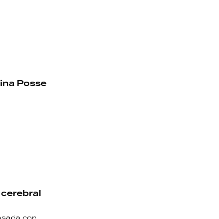
tina Posse
 cerebral
asada con