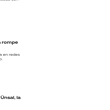
la rompe
sa en redes
o.
Ünsal, la