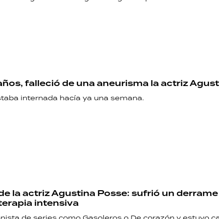
años, falleció de una aneurisma la actriz Agus
estaba internada hacía ya una semana.
RECETAS
PALABRAS
HORÓSCOPO
de la actriz Agustina Posse: sufrió un derrame
terapia intensiva
Seguinos
nista de series como Gasoleros o De corazón y estuvo c