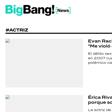
#ACTRIZ
Evan Rach
"Me violó
El délito se
en 2007 cua
polémico ca
Érica Riv
porque so
La actriz de