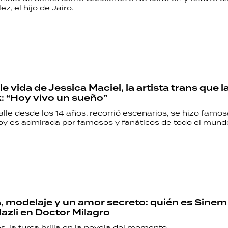
z, el hijo de Jairo.
le vida de Jessica Maciel, la artista trans que 
k: “Hoy vivo un sueño”
calle desde los 14 años, recorrió escenarios, se hizo famo
hoy es admirada por famosos y fanáticos de todo el mund
a, modelaje y un amor secreto: quién es Sinem 
Nazli en Doctor Milagro
s, la turca brilla en la novela del momento.