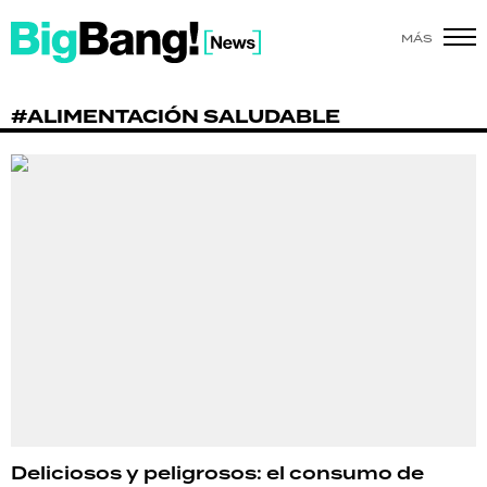
MÁS
SHOW
#ALIMENTACIÓN SALUDABLE
POLÍTICA
ACTUALIDAD
POLICIALES
ECONOMÍA
GRAN HERMANO
SALUD
DEPORTES
Deliciosos y peligrosos: el consumo de