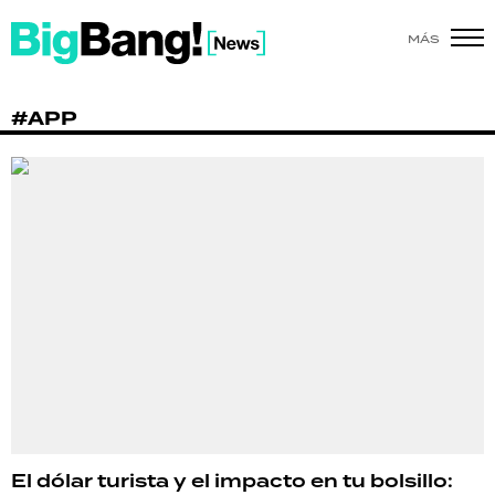
MÁS
SHOW
#APP
POLÍTICA
ACTUALIDAD
POLICIALES
ECONOMÍA
GRAN HERMANO
SALUD
DEPORTES
El dólar turista y el impacto en tu bolsillo: