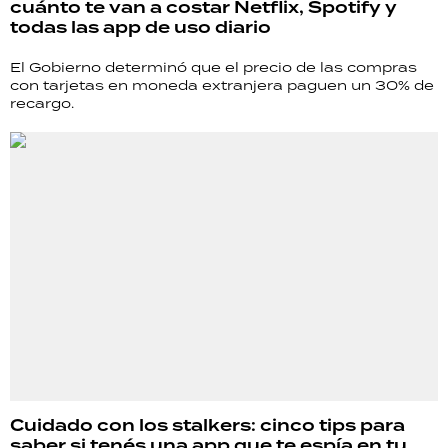
cuánto te van a costar Netflix, Spotify y
TECNOLOGÍA
todas las app de uso diario
El Gobierno determinó que el precio de las compras
con tarjetas en moneda extranjera paguen un 30% de
recargo.
RECETAS
PALABRAS
HORÓSCOPO
Seguinos
Cuidado con los stalkers: cinco tips para
saber si tenés una app que te espía en tu