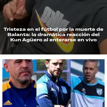
TECNOLOGÍA
Tristeza en el fútbol por la muerte de
RECETAS
Balanta: la dramática reacción del
PALABRAS
Kun Agüero al enterarse en vivo
HORÓSCOPO
Seguinos