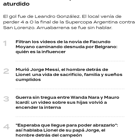
aturdido
El gol fue de Leandro González. El local venía de
perder 4 a 0 la final de la Supercopa Argentina contra
San Lorenzo. Arruabarrena se fue sin hablar.
Filtran los videos de la novia de Facundo
Moyano caminando desnuda por Belgrano:
quién es la influencer
Murió Jorge Messi, el hombre detrás de
Lionel: una vida de sacrificio, familia y sueños
cumplidos
Guerra sin tregua entre Wanda Nara y Mauro
Icardi: un video sobre sus hijas volvió a
encender la interna
"Esperaba que llegue para poder abrazarlo":
así hablaba Lionel de su papá Jorge, el
hombre detrás del campeón