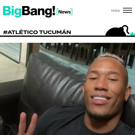
MÁS
SHOW
#ATLÉTICO TUCUMÁN
POLÍTICA
ACTUALIDAD
POLICIALES
ECONOMÍA
GRAN HERMANO
SALUD
DEPORTES