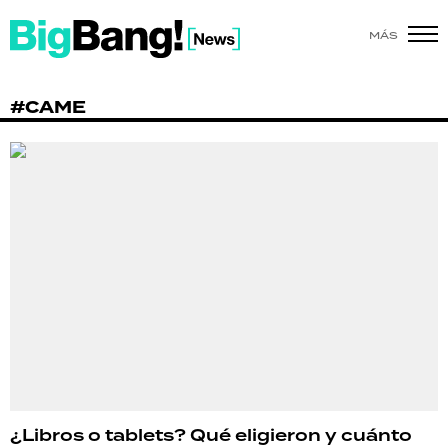
MÁS
SHOW
#CAME
POLÍTICA
ACTUALIDAD
POLICIALES
ECONOMÍA
GRAN HERMANO
SALUD
DEPORTES
¿Libros o tablets? Qué eligieron y cuánto