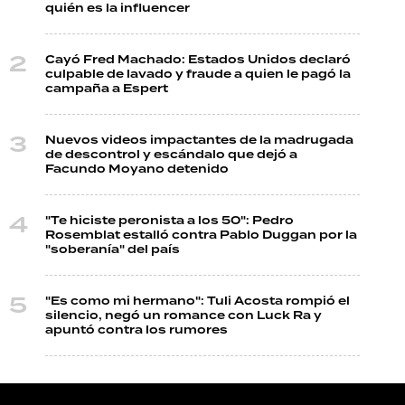
quién es la influencer
Cayó Fred Machado: Estados Unidos declaró
culpable de lavado y fraude a quien le pagó la
campaña a Espert
Nuevos videos impactantes de la madrugada
de descontrol y escándalo que dejó a
Facundo Moyano detenido
"Te hiciste peronista a los 50": Pedro
Rosemblat estalló contra Pablo Duggan por la
"soberanía" del país
"Es como mi hermano": Tuli Acosta rompió el
silencio, negó un romance con Luck Ra y
apuntó contra los rumores