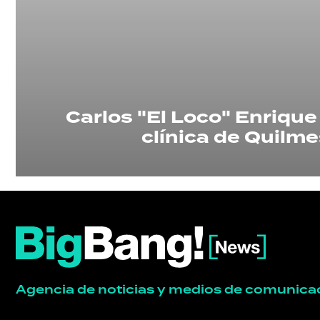
POLÍTICA
ACTUALIDAD
POLICIALES
Carlos "El Loco" Enrique
clínica de Quilme
ECONOMÍA
GRAN
HERMANO
SALUD
Agencia de noticias y medios de comunica