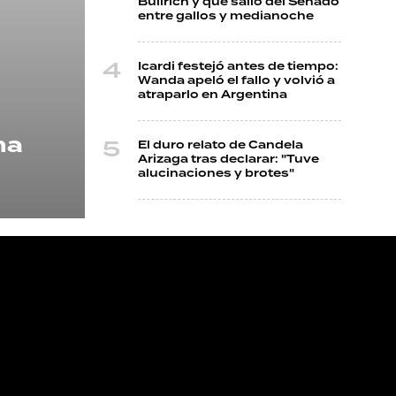
Bullrich y que salió del Senado
entre gallos y medianoche
Icardi festejó antes de tiempo:
Wanda apeló el fallo y volvió a
atraparlo en Argentina
na
El duro relato de Candela
Arizaga tras declarar: "Tuve
alucinaciones y brotes"
NOS