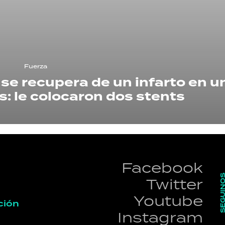
HORÓSCOPO
Seguinos
Fuerza
 se recupera de un infarto en u
s: le colocaron dos stents
Facebook
SEGUI
Twitter
Youtube
ción
Instagram