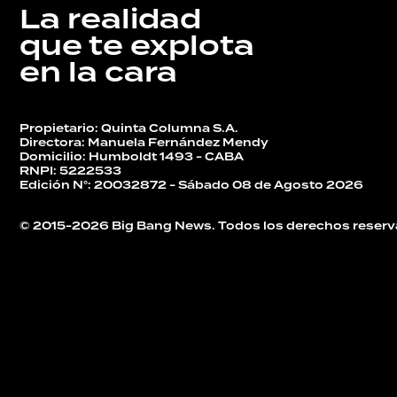
La realidad
DEPORTES
que te explota
en la cara
TECNOLOGÍA
Propietario: Quinta Columna S.A.
Directora: Manuela Fernández Mendy
Domicilio: Humboldt 1493 - CABA
RNPI: 5222533
Edición N°: 20032872 - Sábado 08 de Agosto 2026
© 2015-2026 Big Bang News. Todos los derechos reserv