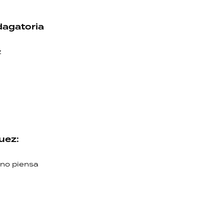
dagatoria
z
uez:
 no piensa