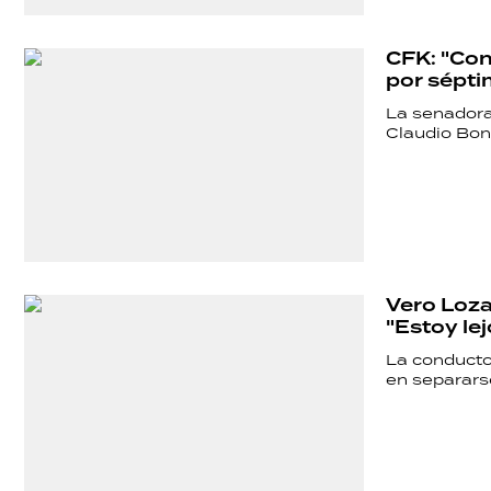
POLICIALES
CFK: "Con
por sépti
ECONOMÍA
La senadora 
Claudio Bon
GRAN
HERMANO
Vero Loza
SALUD
"Estoy le
La conducto
en separarse
DEPORTES