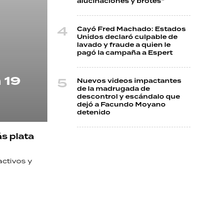
alucinaciones y brotes"
Cayó Fred Machado: Estados
Unidos declaró culpable de
lavado y fraude a quien le
pagó la campaña a Espert
 19
Nuevos videos impactantes
de la madrugada de
descontrol y escándalo que
dejó a Facundo Moyano
detenido
ás plata
activos y