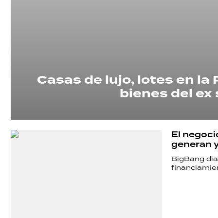
Casas de lujo, lotes en l
bienes del ex
SHOW
El negocio
generan y
POLÍTICA
BigBang dial
financiamien
ACTUALIDAD