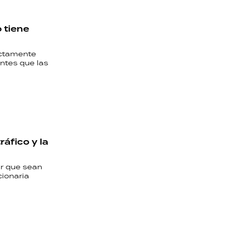
o tiene
ectamente
ntes que las
ráfico y la
ar que sean
cionaria