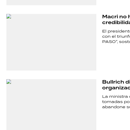
POLÍTICA
Macri no h
credibili
ACTUALIDAD
El president
con el triu
PASO", sost
POLICIALES
ECONOMÍA
Bullrich d
organizac
GRAN
La ministra 
tomadas por 
abandone su
HERMANO