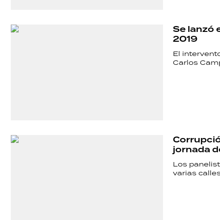
SALUD
Se lanzó 
DEPORTES
2019
El intervent
Carlos Camp
TECNOLOGÍA
Corrupció
jornada d
Los panelis
varias calle