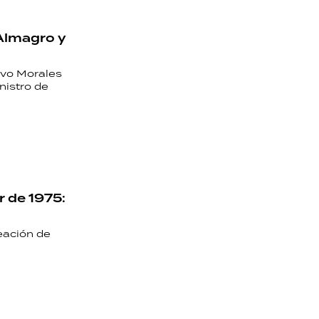
 Almagro y
Evo Morales
nistro de
r de 1975:
reación de