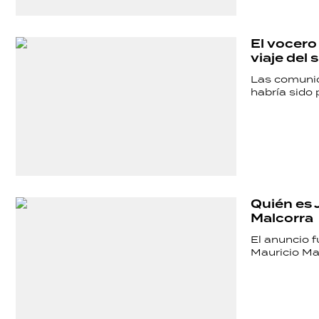
El vocero
viaje del
Las comunic
habría sido p
Quién es 
Malcorra
El anuncio 
Mauricio Mac