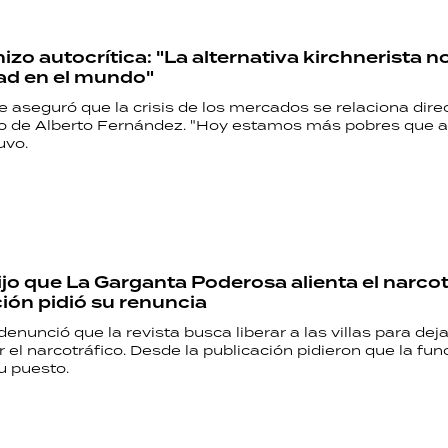
PALABRAS
izo autocrítica: "La alternativa kirchnerista n
HORÓSCOPO
dad en el mundo"
e aseguró que la crisis de los mercados se relaciona dir
nfo de Alberto Fernández. "Hoy estamos más pobres que a
uvo.
Seguinos
ijo que La Garganta Poderosa alienta el narcot
ión pidió su renuncia
denunció que la revista busca liberar a las villas para dej
el narcotráfico. Desde la publicación pidieron que la fun
 puesto.