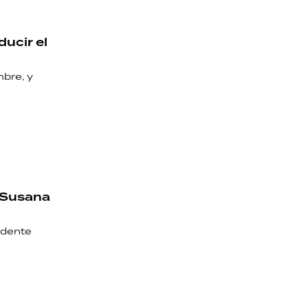
ducir el
bre, y
a Susana
idente