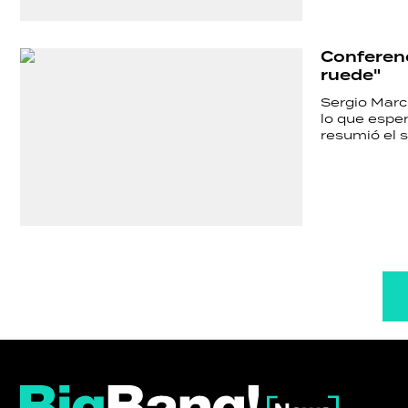
Conferenci
ruede"
Sergio March
lo que espe
resumió el 