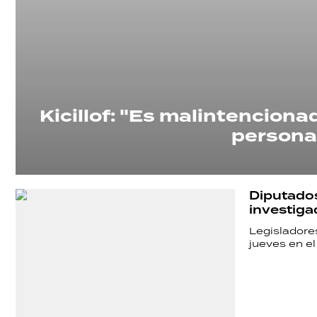
Kicillof: "Es malintencion
persona
Diputado
investiga
Legisladores
jueves en e