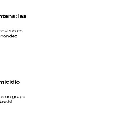
tena: las
navirus es
ernández
micidio
 a un grupo
Anahí