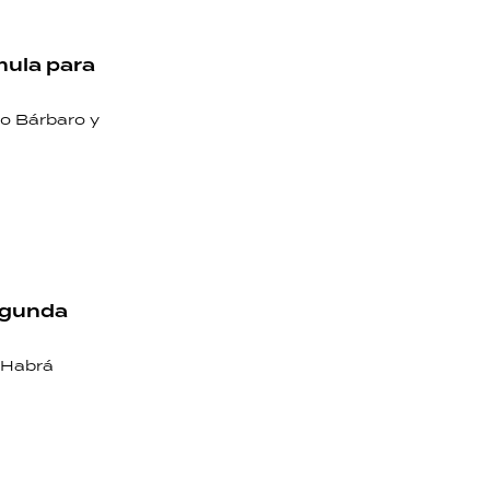
mula para
io Bárbaro y
segunda
. Habrá