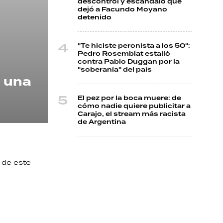
descontrol y escándalo que
dejó a Facundo Moyano
detenido
"Te hiciste peronista a los 50":
Pedro Rosemblat estalló
contra Pablo Duggan por la
"soberanía" del país
e una
El pez por la boca muere: de
cómo nadie quiere publicitar a
Carajo, el stream más racista
de Argentina
 de este