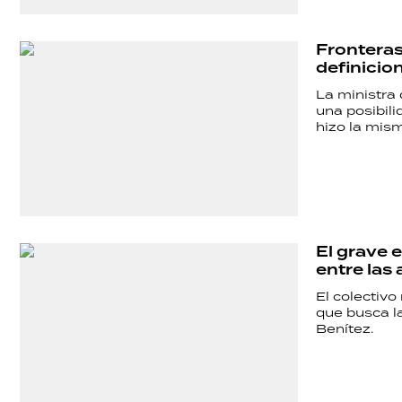
Fronteras
definicion
La ministra 
una posibili
hizo la mis
El grave 
entre las
El colectivo
que busca l
Benítez.
SHOW