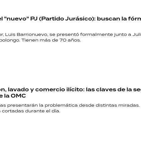
el "nuevo" PJ (Partido Jurásico): buscan la fór
or, Luis Barrionuevo, se presentó formalmente junto a Jul
olongo. Tienen más de 70 años.
n, lavado y comercio ilícito: las claves de la 
e la OMC
tas presentarán la problemática desde distintas miradas
s cortadas durante el día.