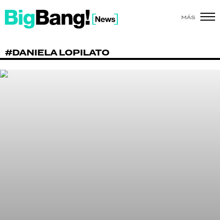
MÁS
SHOW
#DANIELA LOPILATO
POLÍTICA
ACTUALIDAD
POLICIALES
ECONOMÍA
GRAN HERMANO
SALUD
DEPORTES