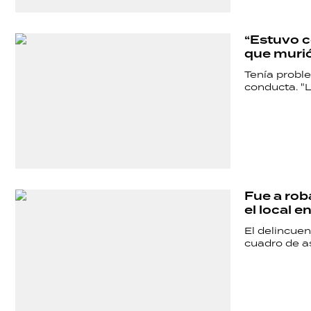
POLÍTICA
“Estuvo co
que muri
ACTUALIDAD
Tenía proble
conducta. "L
POLICIALES
ECONOMÍA
Fue a rob
el local 
GRAN
El delincuen
cuadro de as
HERMANO