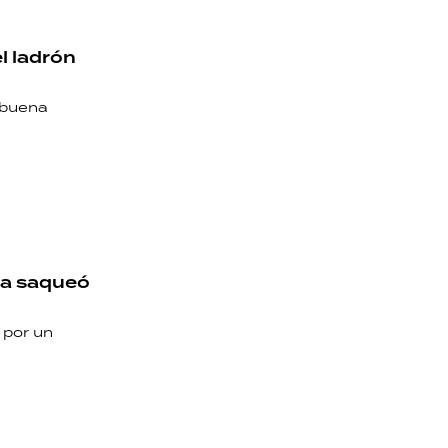
l ladrón
 buena
lia saqueó
 por un