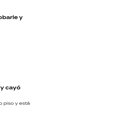
obarle y
 y cayó
o piso y está