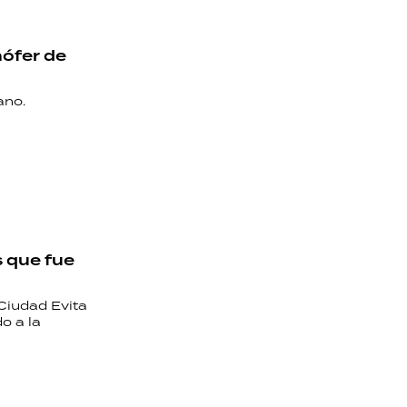
hófer de
ano.
s que fue
 Ciudad Evita
o a la