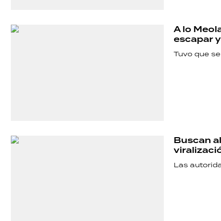
SALUD
A lo Meol
DEPORTES
escapar y 
Tuvo que se
TECNOLOGÍA
Buscan al
viralizac
Las autorid