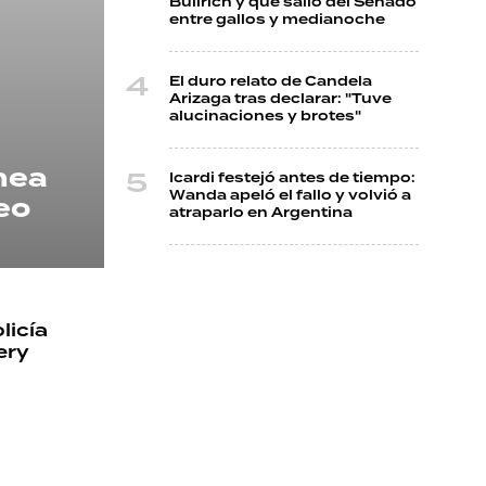
Bullrich y que salió del Senado
entre gallos y medianoche
El duro relato de Candela
Arizaga tras declarar: "Tuve
alucinaciones y brotes"
ínea
Icardi festejó antes de tiempo:
Wanda apeló el fallo y volvió a
eo
atraparlo en Argentina
licía
ery