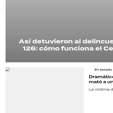
Así detuvieron al delincue
126: cómo funciona el C
En estado
Dramático
mató a un
La víctima d