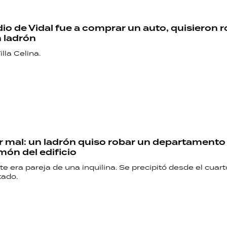
io de Vidal fue a comprar un auto, quisieron r
 ladrón
lla Celina.
ir mal: un ladrón quiso robar un departamento
món del edificio
te era pareja de una inquilina. Se precipitó desde el cuart
tado.
RECETAS