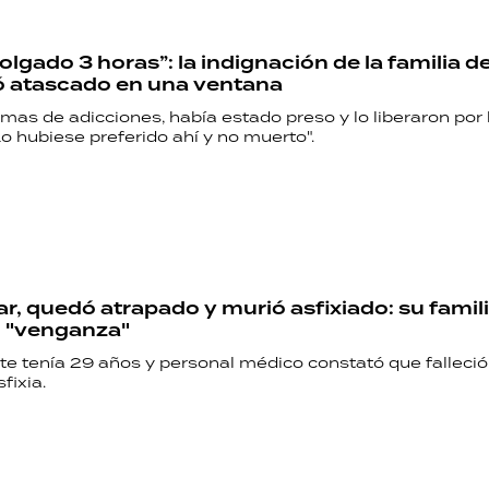
PALABRAS
lgado 3 horas”: la indignación de la familia de
HORÓSCOPO
ó atascado en una ventana
mas de adicciones, había estado preso y lo liberaron por
o hubiese preferido ahí y no muerto".
Seguinos
ar, quedó atrapado y murió asfixiado: su fami
en "venganza"
te tenía 29 años y personal médico constató que falleció
fixia.