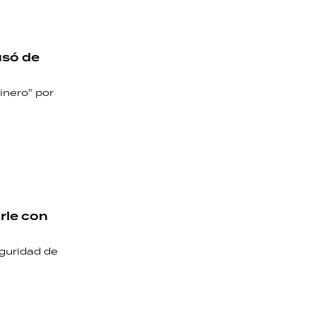
cusó de
inero" por
rle con
guridad de