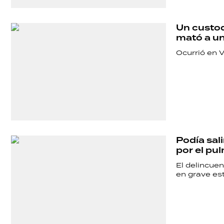
Un custod
mató a un
Ocurrió en Vi
Podía sal
por el pul
El delincuen
en grave es
SHOW