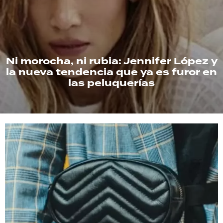
TECNOLOGÍA
Ni morocha, ni rubia: Jennifer López y
RECETAS
la nueva tendencia que ya es furor en
PALABRAS
las peluquerías
HORÓSCOPO
Seguinos