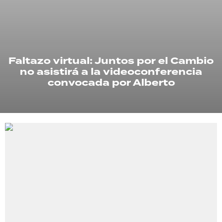
TECNOLOGÍA
Faltazo virtual: Juntos por el Cambio
RECETAS
no asistirá a la videoconferencia
PALABRAS
convocada por Alberto
HORÓSCOPO
Seguinos