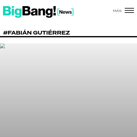
MÁS
SHOW
#FABIÁN GUTIÉRREZ
POLÍTICA
ACTUALIDAD
POLICIALES
ECONOMÍA
GRAN HERMANO
SALUD
DEPORTES