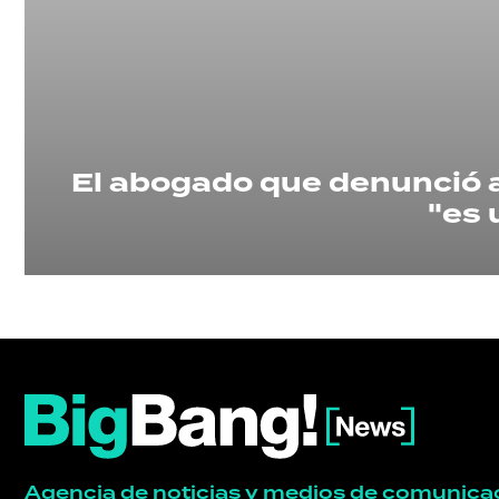
POLÍTICA
ACTUALIDAD
POLICIALES
El abogado que denunció a
"es 
ECONOMÍA
GRAN
HERMANO
SALUD
Agencia de noticias y medios de comunica