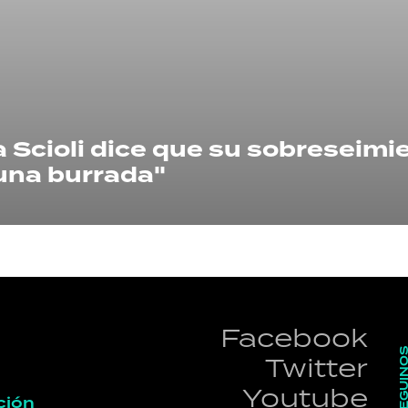
HORÓSCOPO
Seguinos
 Scioli dice que su sobreseimi
una burrada"
Facebook
SEGUI
Twitter
Youtube
ción