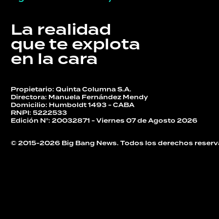
DEPORTES
La realidad
que te explota
en la cara
TECNOLOGÍA
Propietario: Quinta Columna S.A.
Directora: Manuela Fernández Mendy
Domicilio: Humboldt 1493 - CABA
RNPI: 5222533
Edición N°: 20032871 - Viernes 07 de Agosto 2026
© 2015-2026 Big Bang News. Todos los derechos reserv