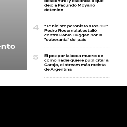
descontrol y escándalo que
dejó a Facundo Moyano
detenido
"Te hiciste peronista a los 50":
Pedro Rosemblat estalló
contra Pablo Duggan por la
"soberanía" del país
ento
El pez por la boca muere: de
cómo nadie quiere publicitar a
Carajo, el stream más racista
de Argentina
NOS