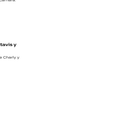
 cámara.
ttavis y
e Charly y