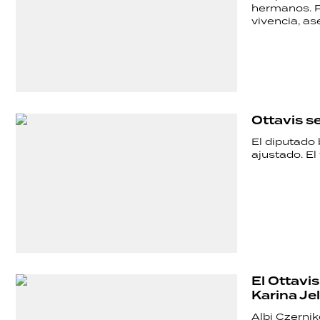
hermanos. P
vivencia, as
Ottavis s
El diputado
ajustado. El
El Ottavis
Karina Je
Albi Czernik