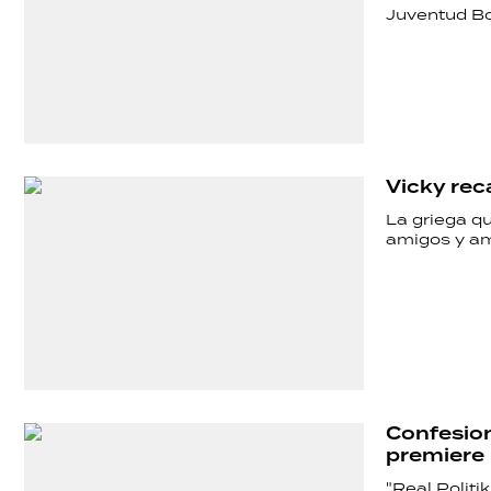
Juventud Bo
Vicky rec
La griega qu
amigos y am
SHOW
POLÍTICA
ACTUALIDAD
Confesione
premiere
"Real Politi