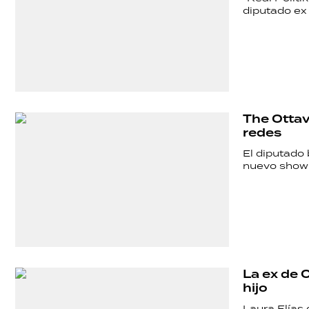
POLICIALES
diputado e
ECONOMÍA
GRAN
The Ottav
redes
HERMANO
El diputado 
nuevo show c
SALUD
DEPORTES
La ex de 
hijo
Laura Elías 