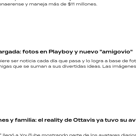
naerense y maneja más de $11 millones.
argada: fotos en Playboy y nuevo "amigovio"
iere ser noticia cada día que pasa y lo logra a base de fot
igas que se suman a sus divertidas ideas. Las imágenes 
RECETAS
PALABRAS
HORÓSCOPO
s y familia: el reality de Ottavis ya tuvo su a
Seguinos
k" llegó a YouTube mostrando parte de los avatares diario