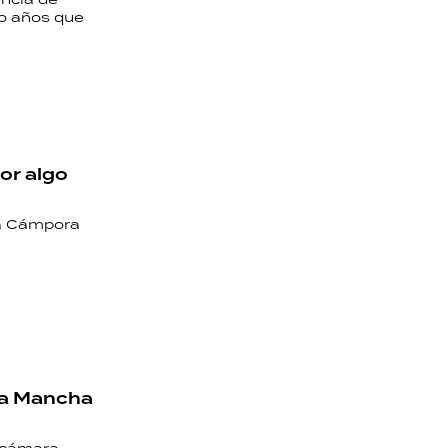
o años que
or algo
La Cámpora
 La Mancha