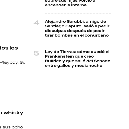
sobre sus hijas volvió a
encender la interna
Alejandro Sarubbi, amigo de
Santiago Caputo, salió a pedir
disculpas después de pedir
tirar bombas en el conurbano
dos los
Ley de Tierras: cómo quedó el
Frankenstein que creó
Bullrich y que salió del Senado
 Playboy. Su
entre gallos y medianoche
ba whisky
e sus ocho