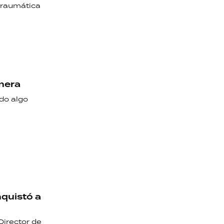
traumática
emera
do algo
nquistó a
Director de