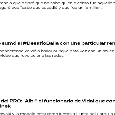
ese a que aclaró que no sabe quién o cómo fue aquella 
eguró que "sabe que sucedió y que fue un familiar".
e sumó al #DesafíoBaila con una particular r
 bonaerense volvió a bailar aunque esta vez con un atuen
 video que revolucionó las redes.
 del PRO: "Albi", el funcionario de Vidal que co
linek
owski y la modelo estvuieron juntos a Punta del Este. Es 