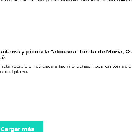
ético líder de La Cámpora, cada día más enamorado de la
uitarra y picos: la "alocada" fiesta de Moria, O
cía
rista recibió en su casa a las morochas. Tocaron temas d
mó al piano.
Cargar más