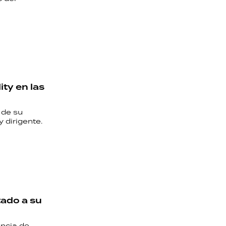
ity en las
 de su
 dirigente.
tado a su
encia de