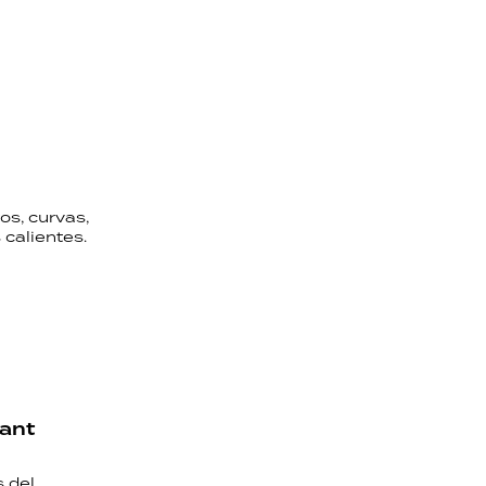
os, curvas,
calientes.
vant
s del