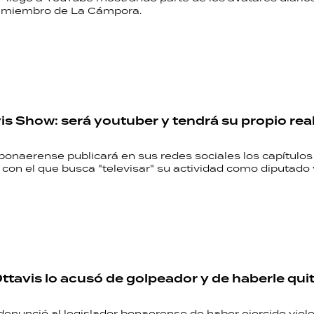
x miembro de La Cámpora.
is Show: será youtuber y tendrá su propio real
bonaerense publicará en sus redes sociales los capítulos
on el que busca "televisar" su actividad como diputado y
Ottavis lo acusó de golpeador y de haberle qui
denunció al legislador bonaerense de haber ejercido viol