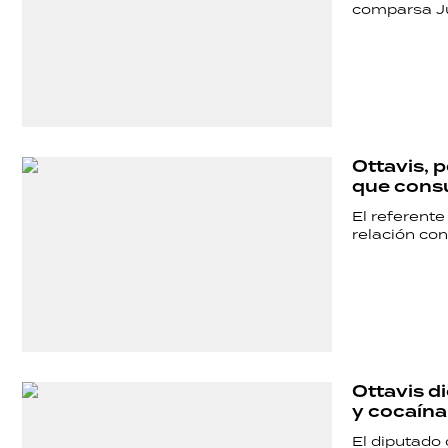
comparsa J
Ottavis, 
que con
El referent
relación con 
Ottavis d
y cocaína
El diputado