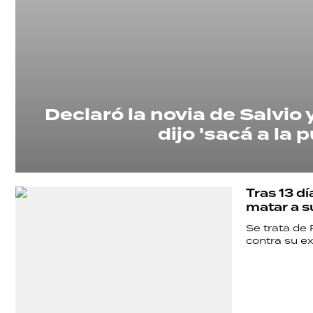
Declaró la novia de Salvio 
dijo 'sacá a la
Tras 13 d
matar a su
Se trata de
contra su ex