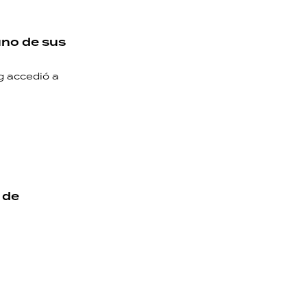
uno de sus
ng accedió a
 de