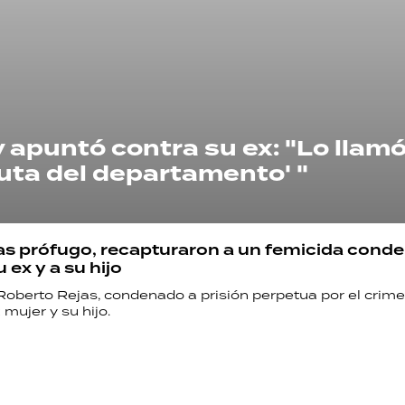
y apuntó contra su ex: "Lo llamó 
 puta del departamento' "
ías prófugo, recapturaron a un femicida cond
 ex y a su hijo
 Roberto Rejas, condenado a prisión perpetua por el crim
 mujer y su hijo.