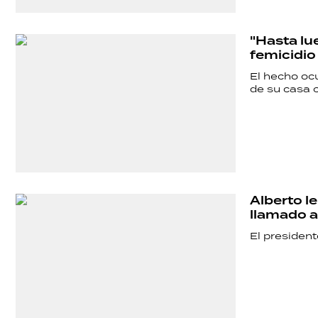
POLÍTICA
"Hasta lu
femicidio
ACTUALIDAD
El hecho oc
de su casa 
POLICIALES
ECONOMÍA
Alberto le
llamado a
GRAN
El president
HERMANO