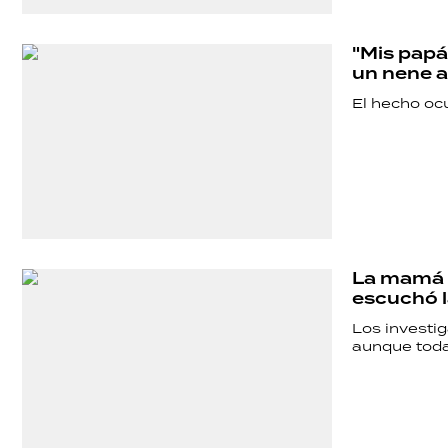
"Mis papá
un nene a
El hecho ocu
La mamá d
escuchó l
Los investi
aunque toda