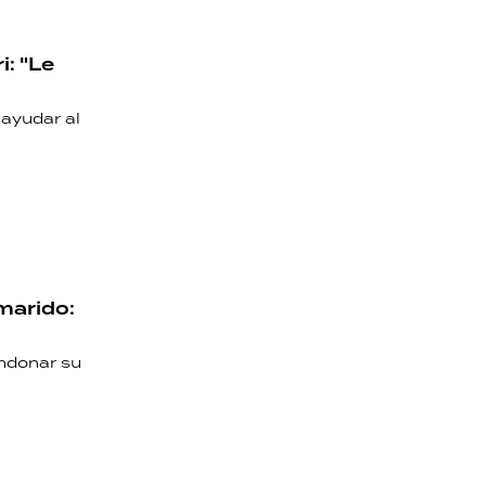
i: "Le
 ayudar al
 marido:
andonar su