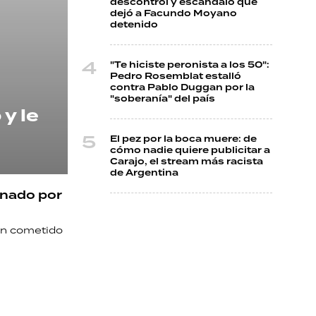
descontrol y escándalo que
dejó a Facundo Moyano
detenido
"Te hiciste peronista a los 50":
Pedro Rosemblat estalló
contra Pablo Duggan por la
"soberanía" del país
y le
El pez por la boca muere: de
cómo nadie quiere publicitar a
Carajo, el stream más racista
de Argentina
enado por
en cometido