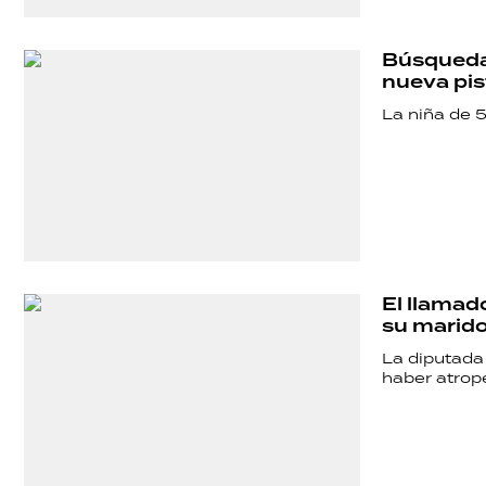
Búsqueda 
nueva pis
La niña de 5
El llamad
su marido
La diputada
haber atrop
SHOW