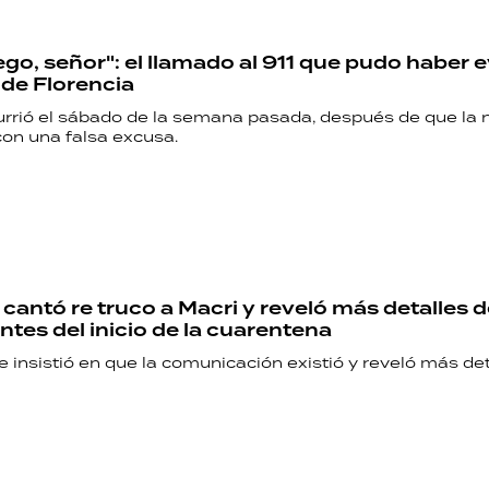
PALABRAS
ego, señor": el llamado al 911 que pudo haber e
HORÓSCOPO
 de Florencia
urrió el sábado de la semana pasada, después de que la n
con una falsa excusa.
Seguinos
 cantó re truco a Macri y reveló más detalles d
ntes del inicio de la cuarentena
e insistió en que la comunicación existió y reveló más det