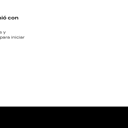
nió con
s y
para iniciar