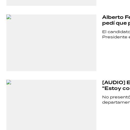
SALUD
Alberto F
DEPORTES
pedí que 
El candidat
Presidente 
TECNOLOGÍA
[AUDIO] El
"Estoy c
No presentó
departament