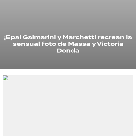
TECNOLOGÍA
¡Epa! Galmarini y Marchetti recrean la
RECETAS
sensual foto de Massa y Victoria
PALABRAS
Donda
HORÓSCOPO
Seguinos