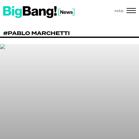
MÁS
SHOW
#PABLO MARCHETTI
POLÍTICA
ACTUALIDAD
POLICIALES
ECONOMÍA
GRAN HERMANO
SALUD
DEPORTES