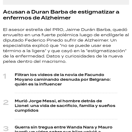
Acusan a Duran Barba de estigmatizar a
enfermos de Alzheimer
El asesor estrella del PRO, Jaime Durán Barba, quedó
envuelto en una fuerte polémica luego de endilgarle al
diputado Federico Pinedo sufrir de Alzheimer. Un
especialista explicó que “no se puede usar ese
término a la ligera” y que cayó en la “estigmatización”
de la enfermedad. Datos y curiosidades de la nueva
pelea dentro del macrismo.
Filtran los videos de la novia de Facundo
Moyano caminando desnuda por Belgrano:
quién es la influencer
Murió Jorge Messi, el hombre detrás de
Lionel: una vida de sacrificio, familia y sueños
cumplidos
Guerra sin tregua entre Wanda Nara y Mauro