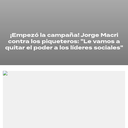
TECNOLOGÍA
¡Empezó la campaña! Jorge Macri
RECETAS
contra los piqueteros: "Le vamos a
PALABRAS
quitar el poder a los líderes sociales"
HORÓSCOPO
Seguinos