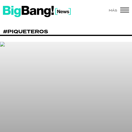
MÁS
SHOW
#PIQUETEROS
POLÍTICA
ACTUALIDAD
POLICIALES
ECONOMÍA
GRAN HERMANO
SALUD
DEPORTES