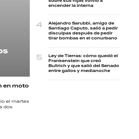
sobre sus hijas volvió a
encender la interna
Alejandro Sarubbi, amigo de
Santiago Caputo, salió a pedir
disculpas después de pedir
tirar bombas en el conurbano
os
Ley de Tierras: cómo quedó el
Frankenstein que creó
Bullrich y que salió del Senado
entre gallos y medianoche
on en moto
io el martes
a dos