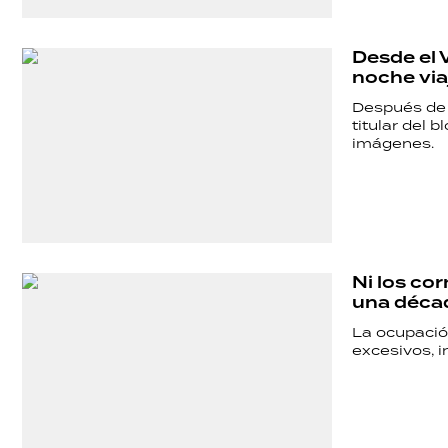
TECNOLOGÍA
Desde el V
noche via
Después de l
titular del 
imágenes.
Ni los co
una déca
La ocupació
excesivos, i