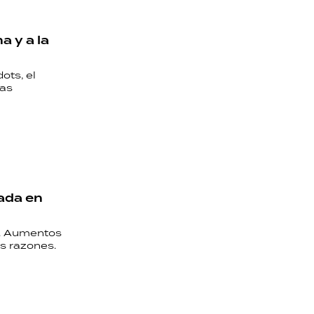
a y a la
ots, el
Las
rada en
o. Aumentos
as razones.