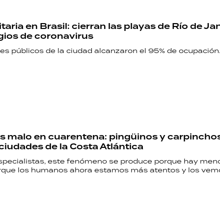
itaria en Brasil: cierran las playas de Río de Ja
gios de coronavirus
les públicos de la ciudad alcanzaron el 95% de ocupación
RECETAS
s malo en cuarentena: pingüinos y carpincho
PALABRAS
 ciudades de la Costa Atlántica
specialistas, este fenómeno se produce porque hay men
HORÓSCOPO
porque los humanos ahora estamos más atentos y los vem
Seguinos