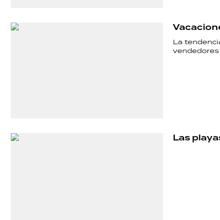
POLICIALES
Vacaciones
La tendencia
ECONOMÍA
vendedores
GRAN
HERMANO
Las playa
SALUD
DEPORTES