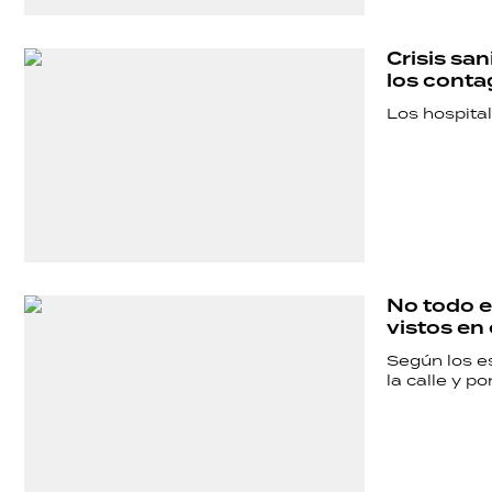
Crisis san
los conta
Los hospita
SHOW
No todo e
vistos en
POLÍTICA
Según los e
la calle y 
ACTUALIDAD