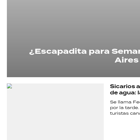
¿Escapadita para Seman
Aires
Sicarios 
de agua: l
Se llama Fed
por la tard
turistas can