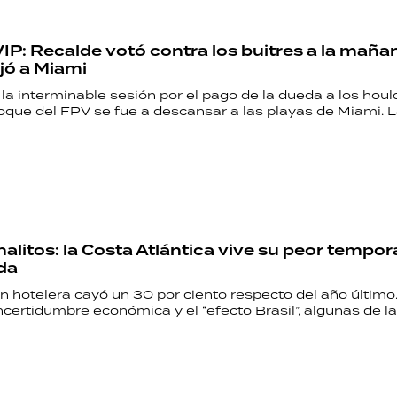
IP: Recalde votó contra los buitres a la mañan
jó a Miami
a interminable sesión por el pago de la dueda a los hould
bloque del FPV se fue a descansar a las playas de Miami. 
rnalitos: la Costa Atlántica vive su peor tempo
da
n hotelera cayó un 30 por ciento respecto del año últim
ncertidumbre económica y el “efecto Brasil”, algunas de l