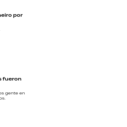
neiro por
.
s fueron
os gente en
os.