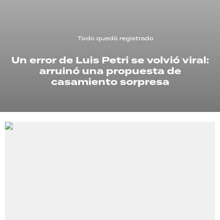
TECNOLOGÍA
Todo quedó registrado
Un error de Luis Petri se volvió viral:
RECETAS
arruinó una propuesta de
PALABRAS
casamiento sorpresa
HORÓSCOPO
Seguinos