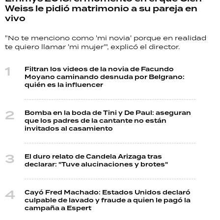
Weiss le pidió matrimonio a su pareja en
vivo
"No te menciono como 'mi novia' porque en realidad
te quiero llamar 'mi mujer'", explicó el director.
Filtran los videos de la novia de Facundo
Moyano caminando desnuda por Belgrano:
quién es la influencer
Bomba en la boda de Tini y De Paul: aseguran
que los padres de la cantante no están
invitados al casamiento
El duro relato de Candela Arizaga tras
declarar: "Tuve alucinaciones y brotes"
Cayó Fred Machado: Estados Unidos declaró
culpable de lavado y fraude a quien le pagó la
campaña a Espert