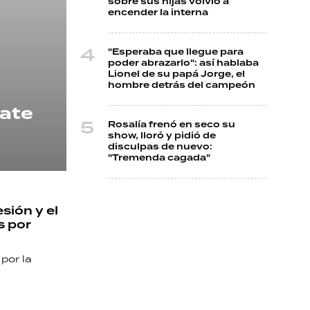
sobre sus hijas volvió a
encender la interna
"Esperaba que llegue para
poder abrazarlo": así hablaba
Lionel de su papá Jorge, el
hombre detrás del campeón
bate
Rosalía frenó en seco su
show, lloró y pidió de
disculpas de nuevo:
"Tremenda cagada"
sión y el
s por
 por la