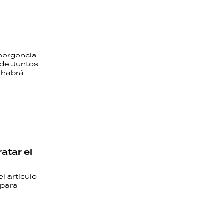
mergencia
 de Juntos
y habrá
atar el
l artículo
 para