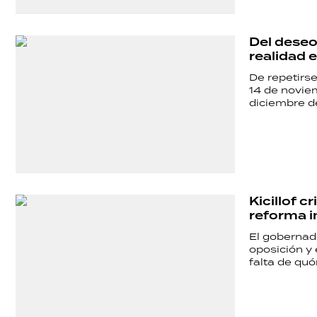
SALUD
Del deseo
DEPORTES
realidad 
De repetirs
14 de novie
diciembre 
TECNOLOGÍA
Kicillof c
reforma i
El gobernado
oposición y 
falta de qu