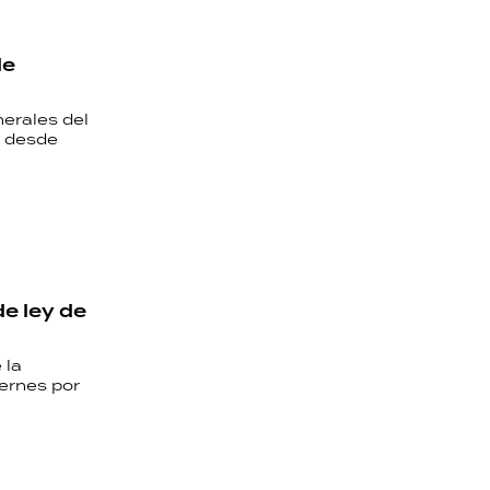
de
nerales del
a desde
de ley de
 la
iernes por