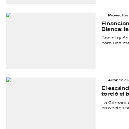
Proyectos 
Financiam
Blanca: l
Con el quóru
para una me
Arrancó el
El escánda
torció el 
La Cámara d
proyectos so