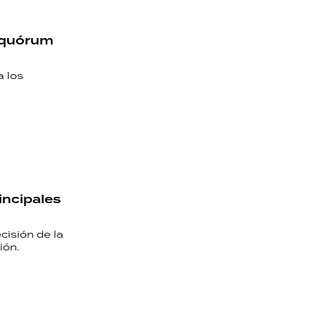
n quórum
a los
rincipales
cisión de la
ión.