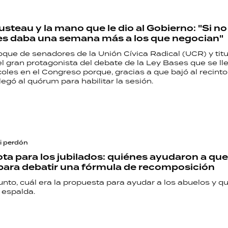
usteau y la mano que le dio al Gobierno: "Si n
es daba una semana más a los que negocian"
loque de senadores de la Unión Cívica Radical (UCR) y tit
el gran protagonista del debate de la Ley Bases que se ll
oles en el Congreso porque, gracias a que bajó al recinto,
llegó al quórum para habilitar la sesión.
ni perdón
ota para los jubilados: quiénes ayudaron a que
 para debatir una fórmula de recomposición
nto, cuál era la propuesta para ayudar a los abuelos y q
a espalda.
RECETAS