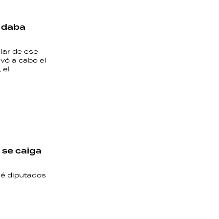
o daba
ular de ese
evó a cabo el
 el
 se caiga
ué diputados