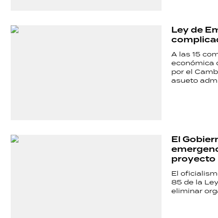
Ley de Em
complicado
A las 15 co
económica q
por el Cambi
asueto admin
El Gobiern
emergenci
proyecto
El oficialis
85 de la Ley
eliminar or