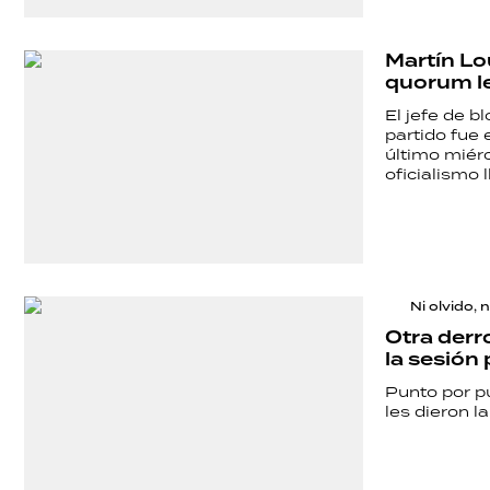
Martín Lo
quorum l
El jefe de b
partido fue 
último miérc
oficialismo 
Ni olvido, 
Otra derr
la sesión
Punto por pu
les dieron l
SHOW