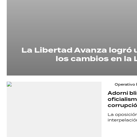
La Libertad Avanza logró 
los cambios en la 
Operativo 
Adorni bl
oficialis
corrupci
La oposición
interpelació