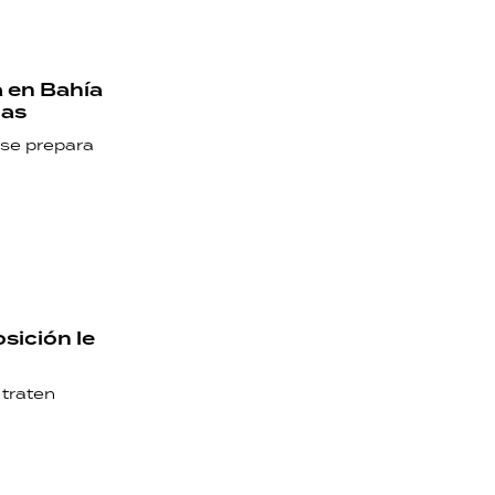
a en Bahía
das
 se prepara
osición le
traten