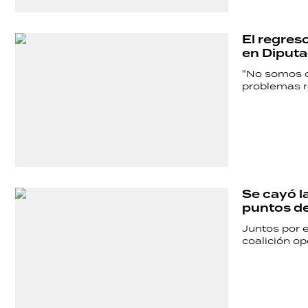
POLÍTICA
El regres
en Diput
ACTUALIDAD
"No somos c
problemas r
POLICIALES
ECONOMÍA
Se cayó la
puntos de
GRAN
Juntos por e
coalición op
HERMANO