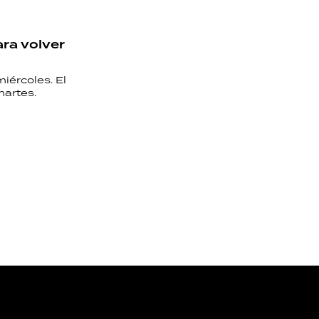
ara volver
iércoles. El
martes.