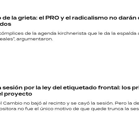
PALABRAS
o de la grieta: el PRO y el radicalismo no dará
HORÓSCOPO
ados
ómplices de la agenda kirchnerista que le da la espalda 
eales", argumentaron.
Seguinos
 sesión por la ley del etiquetado frontal: los p
l proyecto
l Cambio no bajó al recinto y se cayó la sesión. Pero la de
ositora no fue el único motivo de que quede trunca la ses