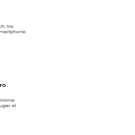
h: los
 smartphone.
ro
a misma
gar, el