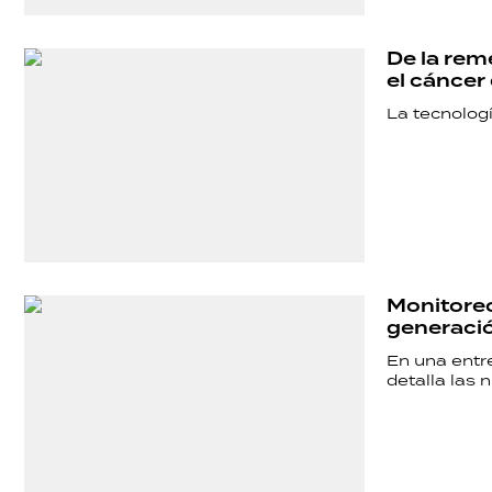
De la rem
el cánce
La tecnologí
SHOW
Monitoreo
generaci
POLÍTICA
En una entr
detalla las
ACTUALIDAD