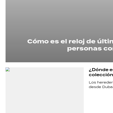
Cómo es el reloj de últ
personas co
¿Dónde es
colección
Los hereder
desde Dubai