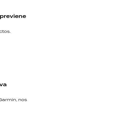
 previene
ctos.
eva
 Garmin, nos