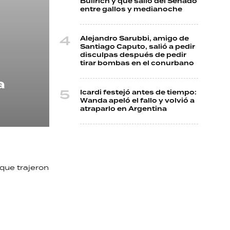
Bullrich y que salió del Senado
entre gallos y medianoche
Alejandro Sarubbi, amigo de
Santiago Caputo, salió a pedir
disculpas después de pedir
tirar bombas en el conurbano
a
Icardi festejó antes de tiempo:
Wanda apeló el fallo y volvió a
atraparlo en Argentina
que trajeron