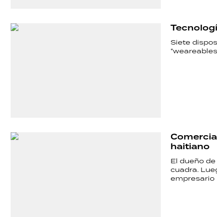
TECNOLOGÍA
Tecnología
Siete dispos
“weareables”
Comercian
haitiano
El dueño de 
cuadra. Lue
empresario r