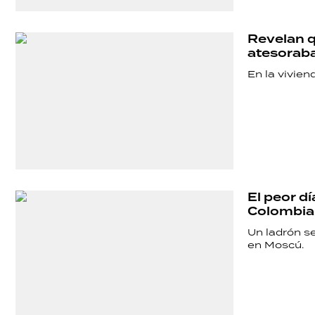
POLICIALES
Revelan q
atesoraba
ECONOMÍA
En la vivien
GRAN
HERMANO
El peor d
SALUD
Colombia,
Un ladrón se
en Moscú.
DEPORTES