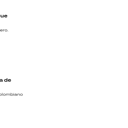
que
ero.
ta de
 colombiano