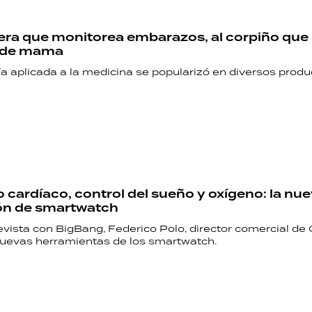
era que monitorea embarazos, al corpiño que
r de mama
a aplicada a la medicina se popularizó en diversos produ
RECETAS
 cardíaco, control del sueño y oxígeno: la nu
PALABRAS
ón de smartwatch
evista con BigBang, Federico Polo, director comercial de
HORÓSCOPO
 nuevas herramientas de los smartwatch.
Seguinos