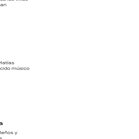
San
Matías
nocido músico
a
leños y
s.