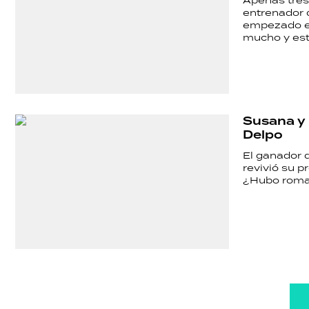
Apenas tres 
entrenador 
empezado en
mucho y está
Susana y 
Delpo
El ganador d
revivió su p
¿Hubo rom