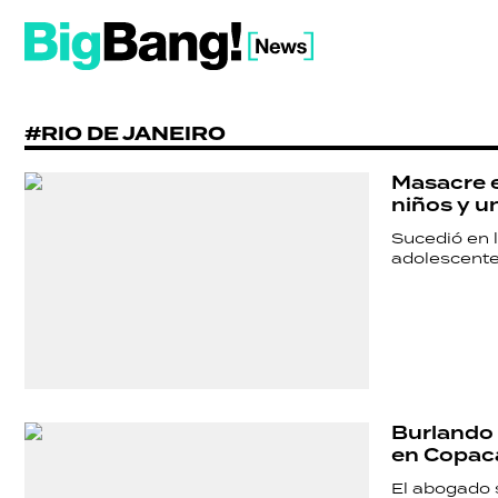
#RIO DE JANEIRO
Masacre e
niños y u
Sucedió en l
adolescentes
Burlando 
en Copac
El abogado 