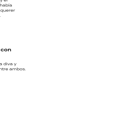
y el
 había
 querer
.
 con
a diva y
entre ambos.