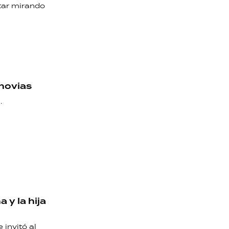
star mirando
 novias
.
y la hija
 invitó al