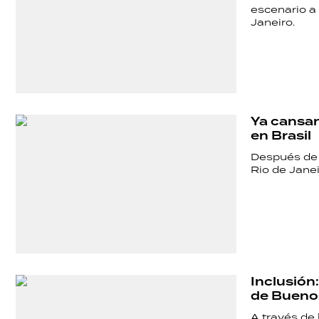
escenario a
Janeiro.
Ya cansan
en Brasil
Después de l
SHOW
Rio de Janei
POLÍTICA
ACTUALIDAD
Inclusión
de Buenos
A través de 