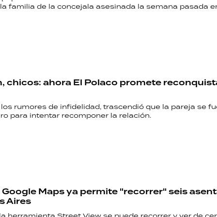
 la familia de la concejala asesinada la semana pasada e
, chicos: ahora El Polaco promete reconquist
os rumores de infidelidad, trascendió que la pareja se fu
RECETAS
ro para intentar recomponer la relación.
PALABRAS
HORÓSCOPO
: Google Maps ya permite "recorrer" seis ase
 Aires
Seguinos
la herramienta Street View se puede recorrer y ver de cerc