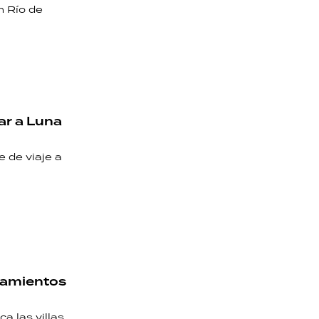
n Río de
ar a Luna
e de viaje a
ntamientos
a las villas