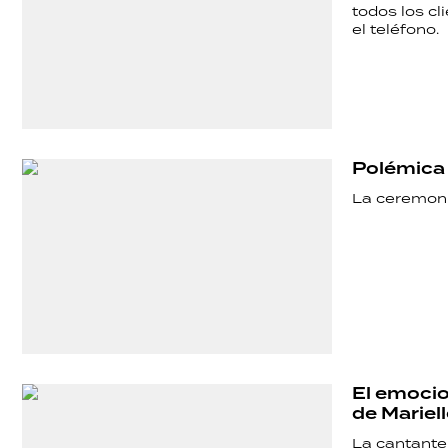
todos los cl
el teléfono.
Polémica 
La ceremonia
El emocio
de Mariel
La cantante 