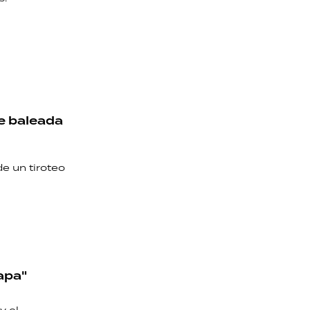
ue baleada
e un tiroteo
apa"