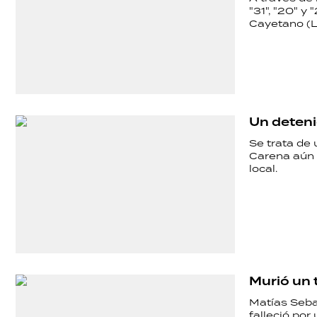
POLICIALES
"31", "20" y
Cayetano (L
ECONOMÍA
GRAN
Un deteni
Se trata de 
HERMANO
Carena aún h
local.
SALUD
DEPORTES
Murió un t
Matías Seba
falleció por