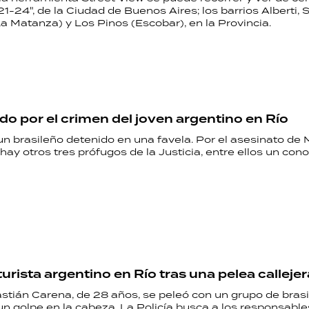
 "21-24", de la Ciudad de Buenos Aires; los barrios Alberti, 
a Matanza) y Los Pinos (Escobar), en la Provincia.
do por el crimen del joven argentino en Río
un brasileño detenido en una favela. Por el asesinato de 
ay otros tres prófugos de la Justicia, entre ellos un co
urista argentino en Río tras una pelea callejer
stián Carena, de 28 años, se peleó con un grupo de brasi
 un golpe en la cabeza. La Policía busca a los responsable