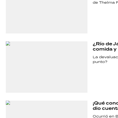
de Thelma F
¿Río de Ja
comida y 
La devaluaci
punto?
¡Qué conc
dio cuenta
Ocurrió en B