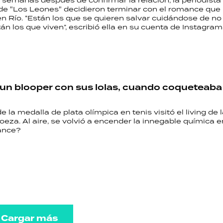
semanas después de confirmar la relación, la periodista 
de "Los Leones" decidieron terminar con el romance que
 Río. “Están los que se quieren salvar cuidándose de no
n los que viven”, escribió ella en su cuenta de Instagram
un blooper con sus lolas, cuando coqueteaba
e la medalla de plata olímpica en tenis visitó el living de l
roeza. Al aire, se volvió a encender la innegable química 
ance?
Cargar más