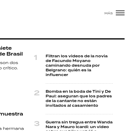
MÁS
iete
de Brasil
Filtran los videos de la novia
de Facundo Moyano
 son dos
caminando desnuda por
crítico.
Belgrano: quién es la
influencer
Bomba en la boda de Tini y De
Paul: aseguran que los padres
de la cantante no están
invitados al casamiento
 muestra
Guerra sin tregua entre Wanda
Nara y Mauro Icardi: un video
ia hermana