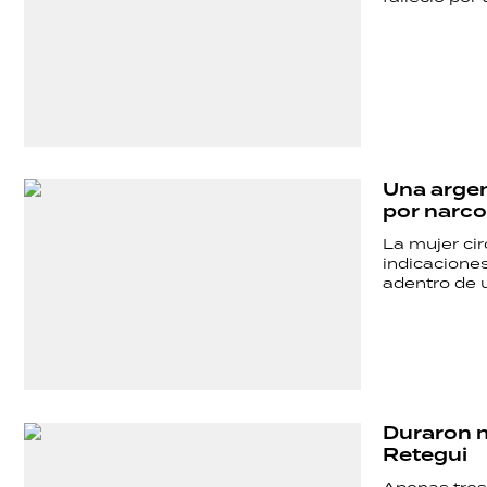
TECNOLOGÍA
Una argen
por narc
La mujer cir
indicaciones
adentro de u
Duraron m
Retegui