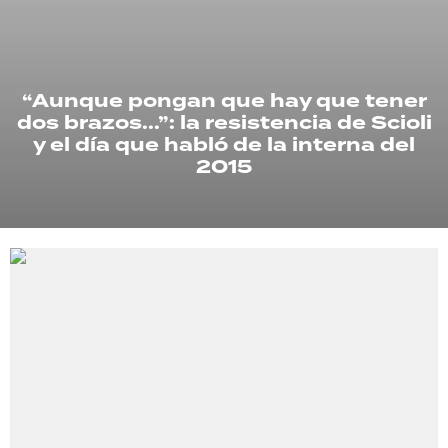
TECNOLOGÍA
“Aunque pongan que hay que tener
dos brazos...”: la resistencia de Scioli
RECETAS
y el día que habló de la interna del
PALABRAS
2015
HORÓSCOPO
Seguinos