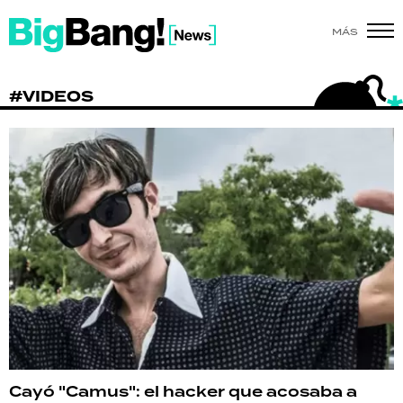
MÁS
SHOW
#VIDEOS
POLÍTICA
ACTUALIDAD
POLICIALES
ECONOMÍA
GRAN HERMANO
SALUD
DEPORTES
Cayó "Camus": el hacker que acosaba a