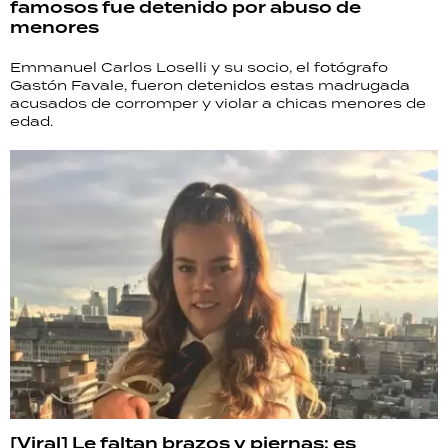
famosos fue detenido por abuso de
TECNOLOGÍA
menores
Emmanuel Carlos Loselli y su socio, el fotógrafo
Gastón Favale, fueron detenidos estas madrugada
acusados de corromper y violar a chicas menores de
RECETAS
edad.
PALABRAS
HORÓSCOPO
Seguinos
[Viral] Le faltan brazos y piernas: es