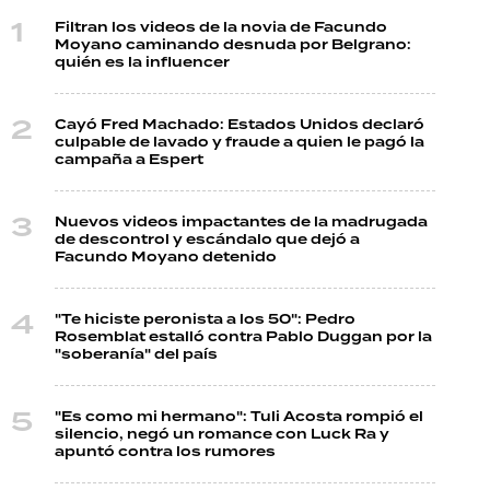
Filtran los videos de la novia de Facundo
Moyano caminando desnuda por Belgrano:
quién es la influencer
Cayó Fred Machado: Estados Unidos declaró
culpable de lavado y fraude a quien le pagó la
campaña a Espert
Nuevos videos impactantes de la madrugada
de descontrol y escándalo que dejó a
Facundo Moyano detenido
"Te hiciste peronista a los 50": Pedro
Rosemblat estalló contra Pablo Duggan por la
"soberanía" del país
"Es como mi hermano": Tuli Acosta rompió el
silencio, negó un romance con Luck Ra y
apuntó contra los rumores