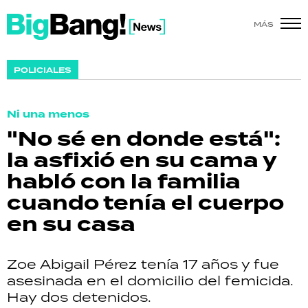
MÁS
SHOW
POLICIALES
POLÍTICA
Ni una menos
ACTUALIDAD
"No sé en donde está":
la asfixió en su cama y
POLICIALES
habló con la familia
ECONOMÍA
cuando tenía el cuerpo
en su casa
GRAN HERMANO
SALUD
Zoe Abigail Pérez tenía 17 años y fue
asesinada en el domicilio del femicida.
DEPORTES
Hay dos detenidos.