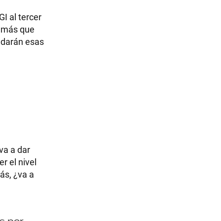
I al tercer
o más que
e darán esas
va a dar
r el nivel
ás, ¿va a
s por