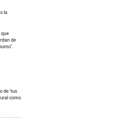
s la
s que
erdan de
 humo".
o de 'tus
ltural como