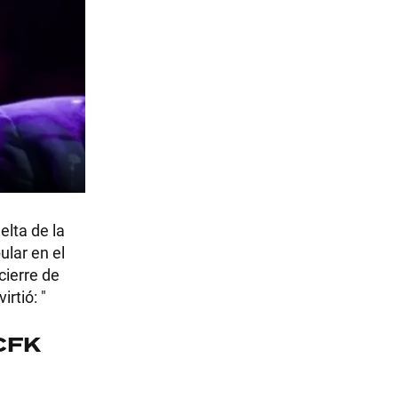
elta de la
ular en el
cierre de
rtió: "
 CFK