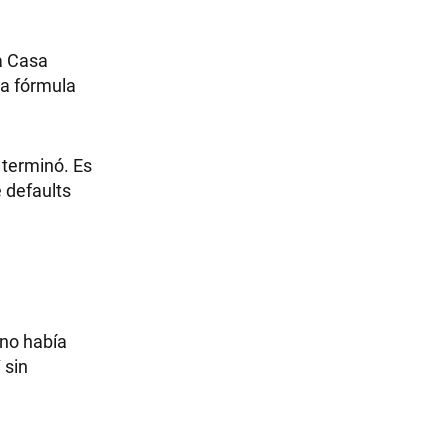
a Casa
la fórmula
 terminó. Es
e defaults
 no había
 sin