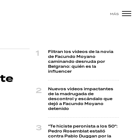
MÁS
Filtran los videos de la novia
de Facundo Moyano
caminando desnuda por
Belgrano: quién es la
influencer
rte
Nuevos videos impactantes
de la madrugada de
descontrol y escándalo que
dejó a Facundo Moyano
detenido
"Te hiciste peronista a los 50":
Pedro Rosemblat estalló
contra Pablo Duggan por la