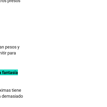
tros presos
tan pesos y
itir para
a fantasía
ximas tiene
ía demasiado