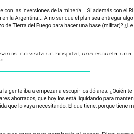
con las inversiones de la minería... Si además con el RIG
n en la Argentina... A no ser que el plan sea entregar alg
zo de Tierra del Fuego para hacer una base (militar)? ¿L
arios, no visita un hospital, una escuela, una
"
 la gente iba a empezar a escupir los dólares. ¿Quién te 
ares ahorrados, que hoy los está liquidando para mantene
ida que lo vaya necesitando. El que tiene, porque tiene m
os por mes para combatir al narco. Discutamo