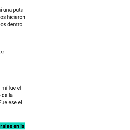
i una puta
ros hicieron
pos dentro
to
 mí fue el
 de la
ue ese el
rales en la