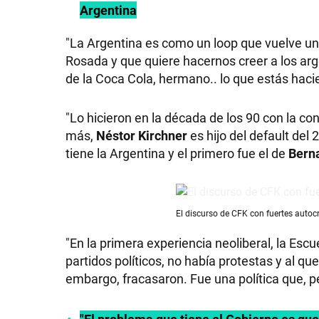
Argentina
"La Argentina es como un loop que vuelve un
Rosada y que quiere hacernos creer a los arg
SHOW
de la Coca Cola, hermano.. lo que estás hacie
"Lo hicieron en la década de los 90 con la co
POLÍTICA
más,
Néstor Kirchner
es hijo del default del
tiene la Argentina y el primero fue el de
Berna
ACTUALIDAD
El discurso de CFK con fuertes autoc
POLICIALES
"En la primera experiencia neoliberal, la Esc
partidos políticos, no había protestas y al que
embargo, fracasaron. Fue una política que, p
ECONOMÍA
"El problema que tiene el Gobierno es que