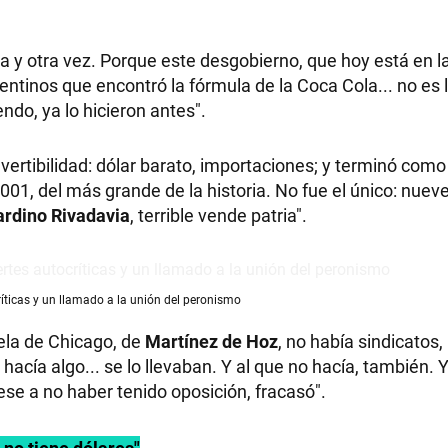
a y otra vez. Porque este desgobierno, que hoy está en l
entinos que encontró la fórmula de la Coca Cola... no es 
RECETAS
ndo, ya lo hicieron antes".
PALABRAS
nvertibilidad: dólar barato, importaciones; y terminó como
 2001, del más grande de la historia. No fue el único: nuev
HORÓSCOPO
rdino Rivadavia
, terrible vende patria".
ríticas y un llamado a la unión del peronismo
Seguinos
uela de Chicago, de
Martínez de Hoz
, no había sindicatos,
 hacía algo... se lo llevaban. Y al que no hacía, también. Y
ese a no haber tenido oposición, fracasó".
 no tiene dólares"