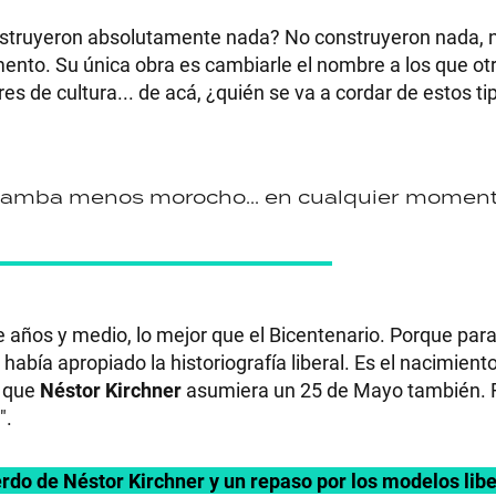
nstruyeron absolutamente nada? No construyeron nada, n
mento. Su única obra es cambiarle el nombre a los que ot
s de cultura... de acá, ¿quién se va a cordar de estos ti
 Zamba menos morocho... en cualquier momen
años y medio, lo mejor que el Bicentenario. Porque para
había apropiado la historiografía liberal. Es el nacimiento
o que
Néstor Kirchner
asumiera un 25 de Mayo también. F
".
uerdo de Néstor Kirchner y un repaso por los modelos libe