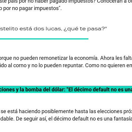
este país por no haber pagado impuestos? Conocerán a o
no por no pagar impuestos".
stelito está dos lucas, ¿qué te pasa?"
porque no pueden remonetizar la economía. Ahora les fal
do al corno y no lo pueden repuntar. Como no quieren em
cciones y la bomba del dólar: "El décimo default no es un
e se está haciendo posiblemente hasta las elecciones pró
dable. De seguir así, el décimo default no es una fantas