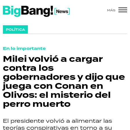
MÁS
SHOW
POLÍTICA
POLÍTICA
En lo importante
ACTUALIDAD
Milei volvió a cargar
contra los
POLICIALES
gobernadores y dijo que
ECONOMÍA
juega con Conan en
Olivos: el misterio del
GRAN HERMANO
perro muerto
SALUD
El presidente volvió a alimentar las
DEPORTES
teorías conspirativas en torno a su