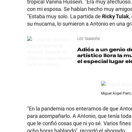
tropical Vanina Hussein. "Era muy afectuos
con mi esposa. Se habían hecho muy amigos. 
GRAN
"Estaba muy solo. La partida de
Ricky Tulak
,
HERMANO
su mucama, lo sumieron a Antonio en una gr
LEE TAMBIÉN
SALUD
Adiós a un genio 
artístico llora la 
el especial lugar e
DEPORTES
TECNOLOGÍA
Miguel Ángel Pierri
"En la pandemia nos enteramos de que Anton
para acompañarlo. A Antonio, que tenía toda
que le confió cosas que ni yo sé. Varios fine
ocho horas hablando", recordó el abogado.