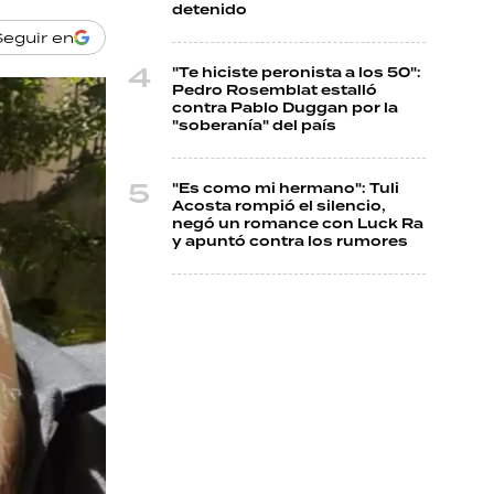
detenido
Seguir en
"Te hiciste peronista a los 50":
Pedro Rosemblat estalló
contra Pablo Duggan por la
"soberanía" del país
"Es como mi hermano": Tuli
Acosta rompió el silencio,
negó un romance con Luck Ra
y apuntó contra los rumores