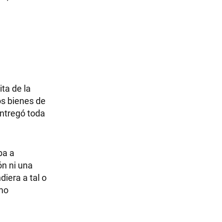
ta de la
os bienes de
entregó toda
ba a
ón ni una
diera a tal o
imo