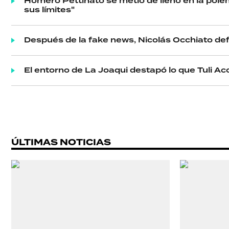
Homero Pettinato se metió de lleno en la polém
sus límites"
Después de la fake news, Nicolás Occhiato de
El entorno de La Joaqui destapó lo que Tuli Ac
ÚLTIMAS NOTICIAS