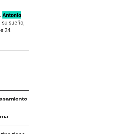
.
Antonio
a su sueño,
os 24
 casamiento
rama