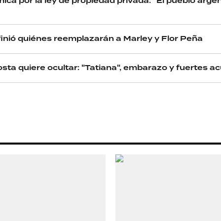
ica por la ley de propiedad privada: "El pueblo argen
finió quiénes reemplazarán a Marley y Flor Peña
osta quiere ocultar: "Tatiana", embarazo y fuertes 