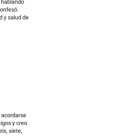
a hablando
confesó.
d y salud de
a acordarse
igos y creo
is, siete,