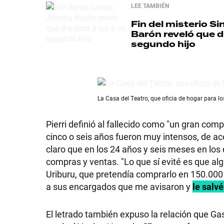
LEE TAMBIÉN
Fin del misterio
Sin
Barón reveló que dí
segundo hijo
SHOW
POLÍTICA
La Casa del Teatro, que oficia de hogar para lo
Pierri definió al fallecido como "un gran comp
ACTUALIDAD
cinco o seis años fueron muy intensos, de ac
claro que en los 24 años y seis meses en los
compras y ventas. "Lo que sí evité es que alg
POLICIALES
Uriburu, que pretendía comprarlo en 150.000 
a sus encargados que me avisaron y
le salv
ECONOMÍA
El letrado también expuso la relación que Ga