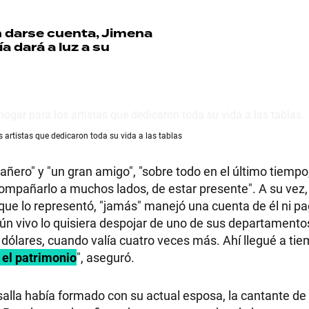
 darse cuenta, Jimena
a dará a luz a su
RECETAS
PALABRAS
s artistas que dedicaron toda su vida a las tablas
HORÓSCOPO
añero" y "un gran amigo", "sobre todo en el último tiempo
ompañarlo a muchos lados, de estar presente". A su vez,
 que lo representó, "jamás" manejó una cuenta de él ni p
Seguinos
ún vivo lo quisiera despojar de uno de sus departamentos
dólares, cuando valía cuatro veces más. Ahí llegué a ti
é el patrimonio
", aseguró.
salla había formado con su actual esposa, la cantante d