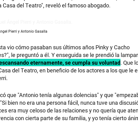
la Casa del Teatro", reveló el famoso abogado.
ngel Pierri y Antonio Gasalla
rista vio cómo pasaban sus últimos años Pinky y Cacho
", le preguntó a él. Y enseguida se le prendió la lampari
descansando eternamente, se cumpla su voluntad
. Que l
asa del Teatro, en beneficio de los actores a los que le 
rri.
có que "Antonio tenía algunas dolencias" y que "empeza
Si bien no era una persona fácil, nunca tuve una discusi
eces era muy celoso de las relaciones y no quería que aten
rencia con cierta parte de su familia, y yo tenía cierto án