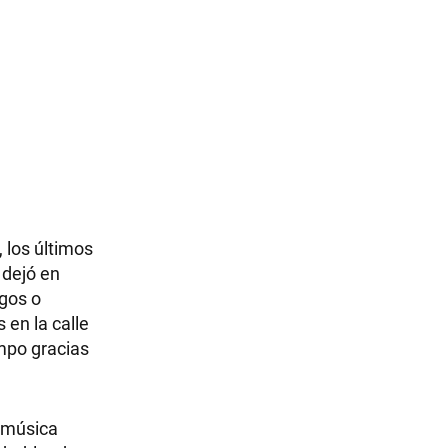
, los últimos
 dejó en
agos o
 en la calle
empo gracias
e música