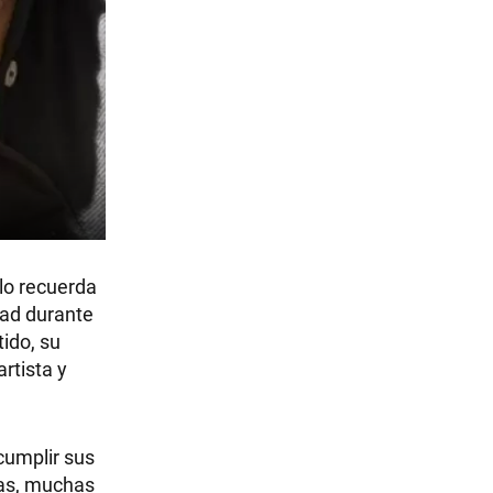
lo recuerda
dad durante
ido, su
artista y
cumplir sus
pas, muchas