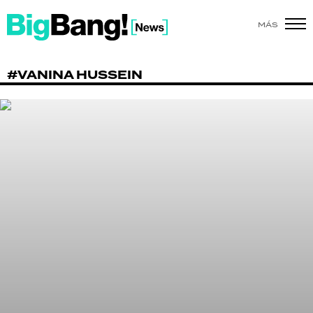
MÁS
SHOW
#VANINA HUSSEIN
POLÍTICA
ACTUALIDAD
POLICIALES
ECONOMÍA
GRAN HERMANO
SALUD
DEPORTES