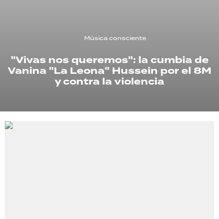
TECNOLOGÍA
Música consciente
"Vivas nos queremos": la cumbia de
RECETAS
Vanina "La Leona" Hussein por el 8M
PALABRAS
y contra la violencia
HORÓSCOPO
Seguinos