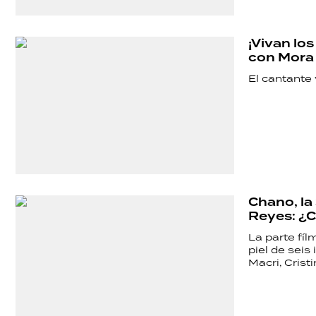
¡Vivan lo
con Mora
El cantante 
Chano, la
Reyes: ¿C
La parte fíl
piel de seis
Macri, Crist