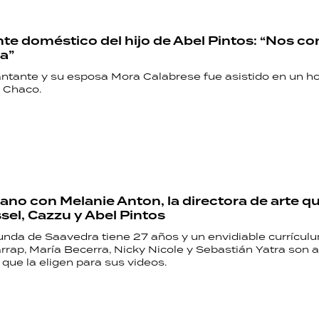
PALABRAS
nte doméstico del hijo de Abel Pintos: “Nos c
HORÓSCOPO
ia”
cantante y su esposa Mora Calabrese fue asistido en un ho
, Chaco.
Seguinos
no con Melanie Anton, la directora de arte qu
ssel, Cazzu y Abel Pintos
iunda de Saavedra tiene 27 años y un envidiable currícul
rrap, María Becerra, Nicky Nicole y Sebastián Yatra son 
s que la eligen para sus videos.