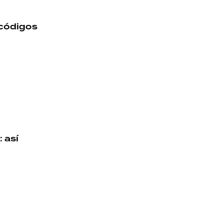
 códigos
 así