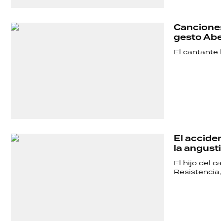
Canciones
gesto Abe
El cantante 
El accide
la angust
El hijo del 
Resistencia
SHOW