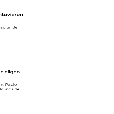
ontuvieron
spital de
e eligen
um. Paulo
algunos de