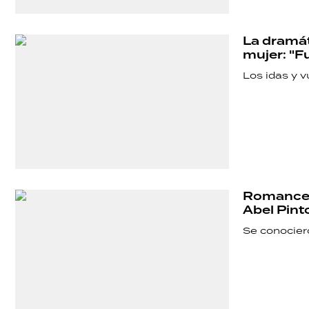
SALUD
La dramát
DEPORTES
mujer: "Fu
Los idas y vu
TECNOLOGÍA
Romance e
Abel Pint
Se conocier