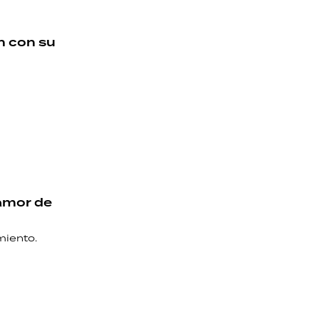
n con su
 amor de
miento.