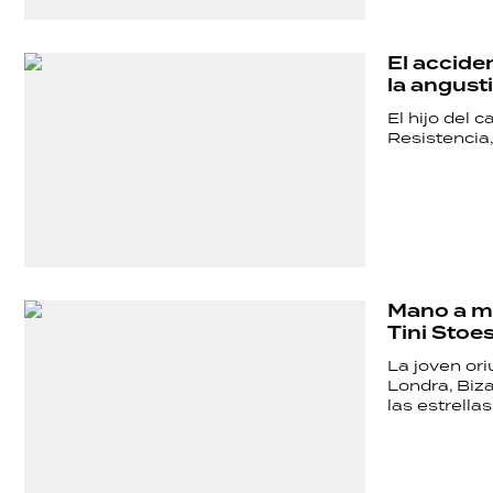
POLÍTICA
El accide
la angust
ACTUALIDAD
El hijo del 
Resistencia
POLICIALES
ECONOMÍA
Mano a ma
Tini Stoe
GRAN
La joven or
Londra, Biza
las estrella
HERMANO