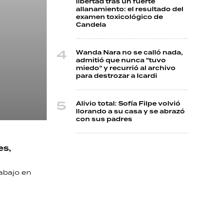
libertad tras un fuerte
allanamiento: el resultado del
examen toxicológico de
Candela
Wanda Nara no se calló nada,
admitió que nunca "tuvo
miedo" y recurrió al archivo
e
para destrozar a Icardi
Alivio total: Sofía Filpe volvió
llorando a su casa y se abrazó
con sus padres
es,
rabajo en