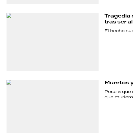
SHOW
Tragedia e
tras ser 
POLÍTICA
El hecho suc
ACTUALIDAD
POLICIALES
Muertos y 
Pese a que n
ECONOMÍA
que muriero
GRAN