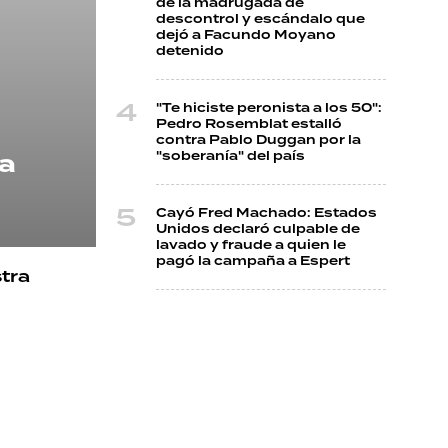
de la madrugada de
descontrol y escándalo que
dejó a Facundo Moyano
detenido
"Te hiciste peronista a los 50":
Pedro Rosemblat estalló
contra Pablo Duggan por la
a
"soberanía" del país
Cayó Fred Machado: Estados
Unidos declaró culpable de
lavado y fraude a quien le
pagó la campaña a Espert
tra