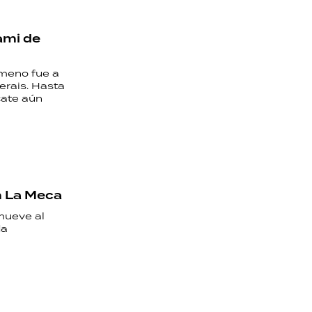
ami de
ómeno fue a
erais. Hasta
cate aún
en La Meca
mueve al
da