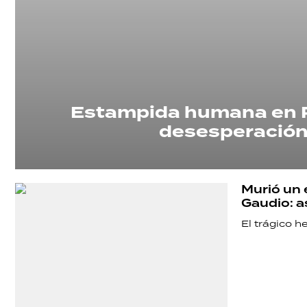
Estampida humana en Pi
desesperación 
Murió un 
Gaudio: a
El trágico h