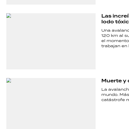
HERMANO
Las incre
SALUD
lodo tóxi
Una avalanc
120 km al su
DEPORTES
el momento 
trabajan en
TECNOLOGÍA
Muerte y 
La avalanch
mundo. Más 
catástrofe m