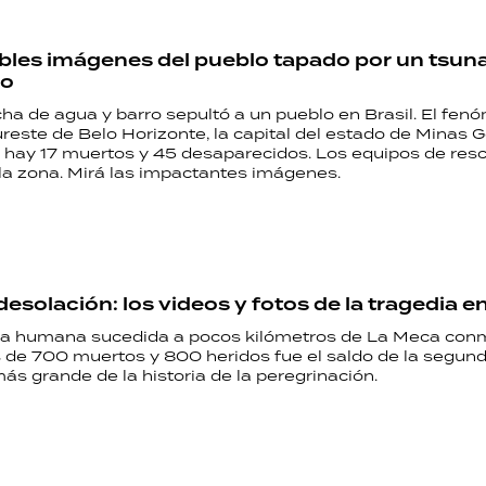
íbles imágenes del pueblo tapado por un tsun
co
ha de agua y barro sepultó a un pueblo en Brasil. El fen
reste de Belo Horizonte, la capital del estado de Minas G
hay 17 muertos y 45 desaparecidos. Los equipos de res
 la zona. Mirá las impactantes imágenes.
desolación: los videos y fotos de la tragedia 
a humana sucedida a pocos kilómetros de La Meca con
de 700 muertos y 800 heridos fue el saldo de la segun
ás grande de la historia de la peregrinación.