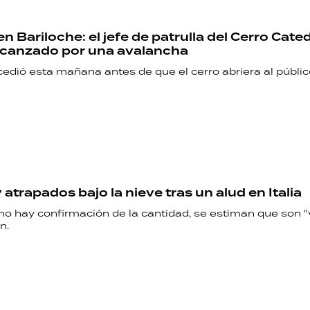
RECETAS
n Bariloche: el jefe de patrulla del Cerro Cate
PALABRAS
alcanzado por una avalancha
edió esta mañana antes de que el cerro abriera al públic
HORÓSCOPO
Seguinos
atrapados bajo la nieve tras un alud en Italia
o hay confirmación de la cantidad, se estiman que son "v
n.