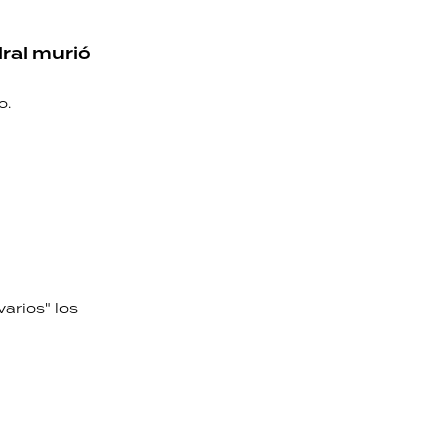
dral murió
o.
arios" los