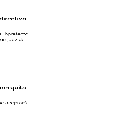
 directivo
subprefecto
un juez de
una quita
 se aceptará