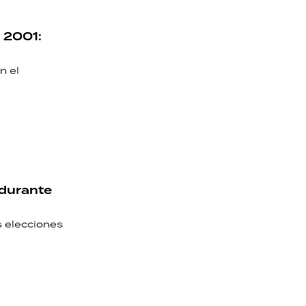
l 2001:
n el
 durante
s elecciones