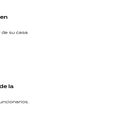
ven
r de su casa
de la
uncionarios.