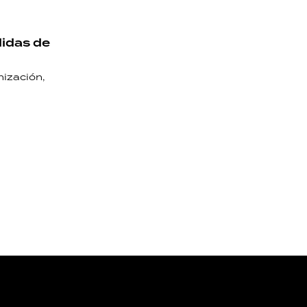
didas de
nización,