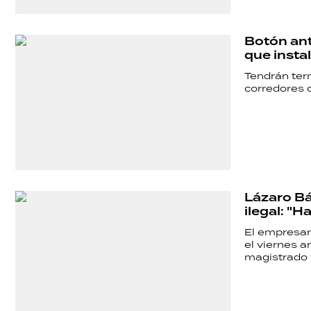
SALUD
Botón ant
DEPORTES
que insta
Tendrán term
corredores 
TECNOLOGÍA
Lázaro Bá
ilegal: "H
El empresar
el viernes a
magistrado 