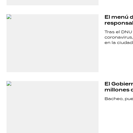
POLÍTICA
El menú d
responsab
ACTUALIDAD
Tras el DNU 
coronavirus,
en la ciudad
POLICIALES
ECONOMÍA
El Gobier
millones 
GRAN
Bacheo, puen
HERMANO