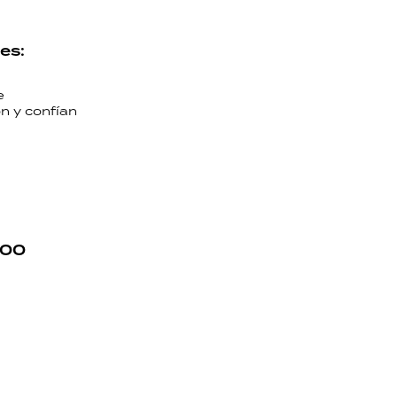
es:
e
ón y confían
400