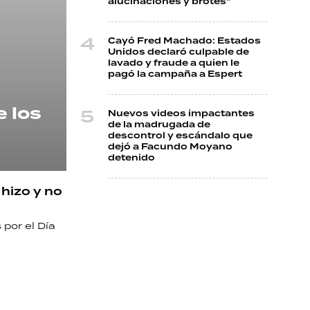
alucinaciones y brotes"
Cayó Fred Machado: Estados
Unidos declaró culpable de
lavado y fraude a quien le
pagó la campaña a Espert
e los
Nuevos videos impactantes
de la madrugada de
descontrol y escándalo que
dejó a Facundo Moyano
detenido
 hizo y no
 por el Día