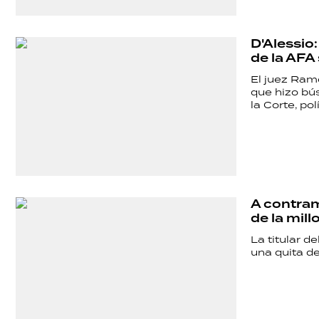
D'Alessio:
de la AFA
El juez Ram
que hizo bú
la Corte, po
A contram
de la mil
La titular d
una quita de