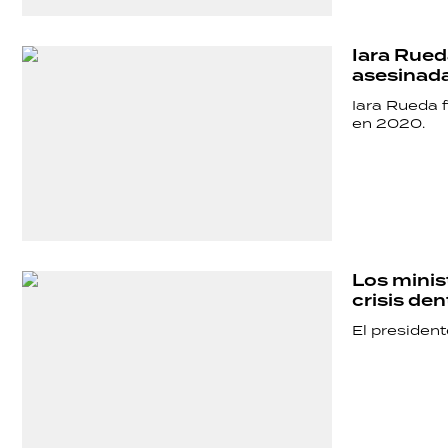
Iara Rued
asesinada
Iara Rueda f
en 2020.
Los minis
crisis de
El presiden
SHOW