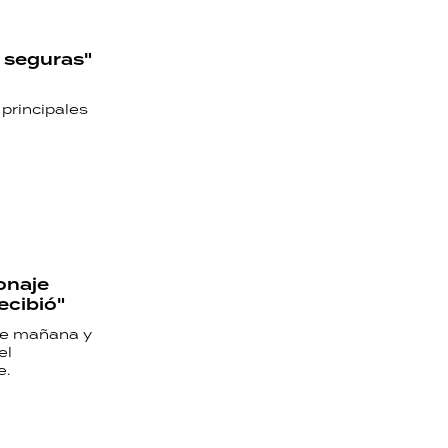
s seguras"
 principales
onaje
ecibió"
re mañana y
el
e.