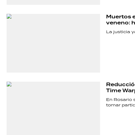
HERMANO
Muertos e
SALUD
veneno: h
La justicia 
DEPORTES
TECNOLOGÍA
Reducción
Time War
En Rosario s
tomar partid