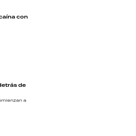
caína con
detrás de
comienzan a