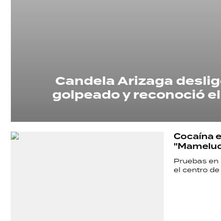
Candela Arizaga desli
golpeado y reconoció e
Cocaína e
"Mameluco
Pruebas en 
el centro de