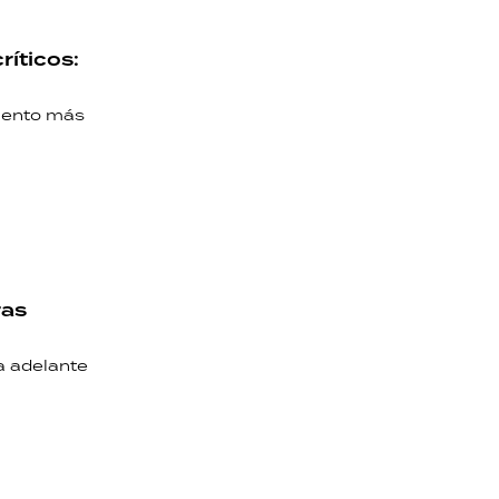
ríticos:
omento más
ras
a adelante