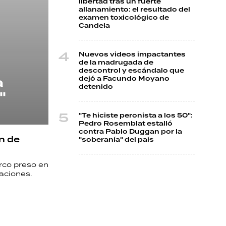
libertad tras un fuerte
allanamiento: el resultado del
examen toxicológico de
Candela
Nuevos videos impactantes
de la madrugada de
descontrol y escándalo que
a
dejó a Facundo Moyano
detenido
"
"Te hiciste peronista a los 50":
Pedro Rosemblat estalló
contra Pablo Duggan por la
n de
"soberanía" del país
rco preso en
caciones.