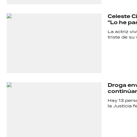
SHOW
Celeste C
"Lo he pa
POLÍTICA
La actriz vi
triste de su 
ACTUALIDAD
POLICIALES
Droga env
continúan
ECONOMÍA
Hay 13 pers
la Justicia f
GRAN