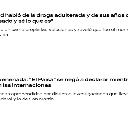
RECETAS
id habló de la droga adulterada y de sus años c
PALABRAS
sado y sé lo que es"
vió en carne propia las adicciones y reveló que fue el m
HORÓSCOPO
vida.
Seguinos
enenada: “El Paisa” se negó a declarar mient
 las internaciones
onas aprehendidas por distintas investigaciones que llev
ederal y la de San Martín.