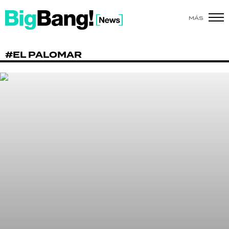
MÁS
SHOW
#EL PALOMAR
POLÍTICA
ACTUALIDAD
POLICIALES
ECONOMÍA
GRAN HERMANO
SALUD
DEPORTES