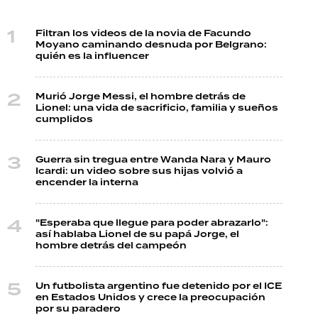
Filtran los videos de la novia de Facundo
Moyano caminando desnuda por Belgrano:
quién es la influencer
Murió Jorge Messi, el hombre detrás de
Lionel: una vida de sacrificio, familia y sueños
cumplidos
Guerra sin tregua entre Wanda Nara y Mauro
Icardi: un video sobre sus hijas volvió a
encender la interna
"Esperaba que llegue para poder abrazarlo":
así hablaba Lionel de su papá Jorge, el
hombre detrás del campeón
Un futbolista argentino fue detenido por el ICE
en Estados Unidos y crece la preocupación
por su paradero