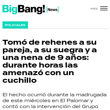
MÁS
SHOW
POLICIALES
POLÍTICA
Tomó de rehenes a su
ACTUALIDAD
pareja, a su suegra y a
una nena de 9 años:
POLICIALES
durante horas las
ECONOMÍA
amenazó con un
cuchillo
GRAN HERMANO
SALUD
El hecho ocurrió durante la madrugada
de este miércoles en El Palomar y
DEPORTES
contó con la intervención del Grupo