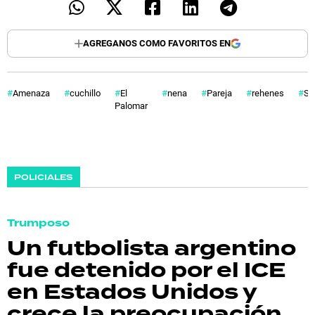
AGREGANOS COMO FAVORITOS EN
Amenaza
cuchillo
El
nena
Pareja
rehenes
Su
Palomar
POLICIALES
Trumposo
Un futbolista argentino
fue detenido por el ICE
en Estados Unidos y
crece la preocupación