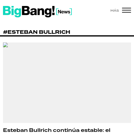
MÁS
SHOW
#ESTEBAN BULLRICH
POLÍTICA
ACTUALIDAD
POLICIALES
ECONOMÍA
GRAN HERMANO
SALUD
DEPORTES
Esteban Bullrich continúa estable: el