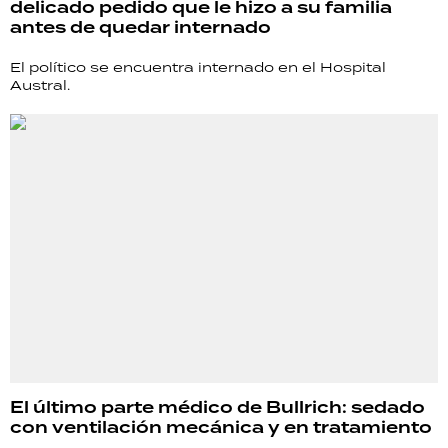
delicado pedido que le hizo a su familia
TECNOLOGÍA
antes de quedar internado
El político se encuentra internado en el Hospital
Austral.
RECETAS
PALABRAS
HORÓSCOPO
Seguinos
El último parte médico de Bullrich: sedado
con ventilación mecánica y en tratamiento