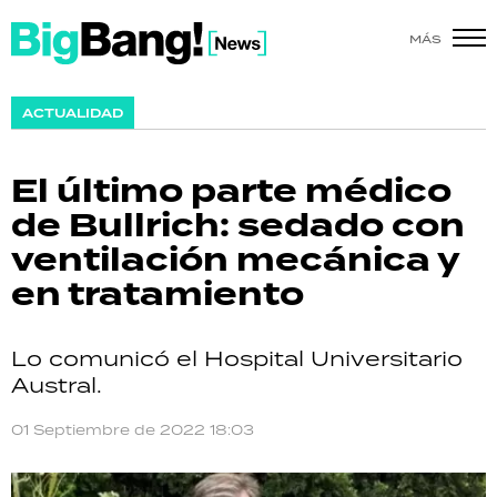
MÁS
SHOW
ACTUALIDAD
POLÍTICA
El último parte médico
ACTUALIDAD
de Bullrich: sedado con
ventilación mecánica y
POLICIALES
en tratamiento
ECONOMÍA
Lo comunicó el Hospital Universitario
GRAN HERMANO
Austral.
SALUD
01 Septiembre de 2022 18:03
DEPORTES