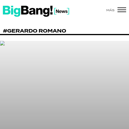
MÁS
SHOW
#GERARDO ROMANO
POLÍTICA
ACTUALIDAD
POLICIALES
ECONOMÍA
GRAN HERMANO
SALUD
DEPORTES