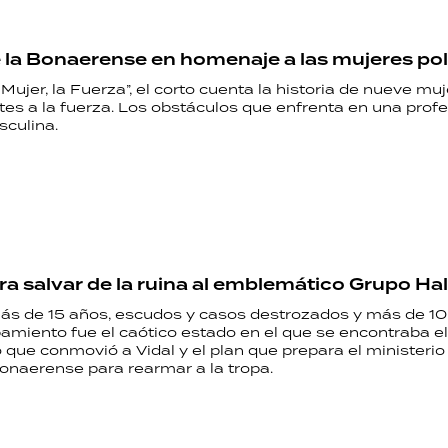
e la Bonaerense en homenaje a las mujeres pol
 Mujer, la Fuerza”, el corto cuenta la historia de nueve mu
tes a la fuerza. Los obstáculos que enfrenta en una prof
culina.
ara salvar de la ruina al emblemático Grupo Ha
s de 15 años, escudos y casos destrozados y más de 10
amiento fue el caótico estado en el que se encontraba e
so que conmovió a Vidal y el plan que prepara el ministerio
onaerense para rearmar a la tropa.