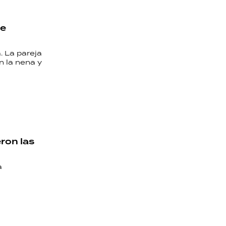
se
. La pareja
n la nena y
ron las
a