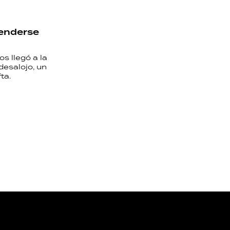
renderse
os llegó a la
desalojo, un
ta.