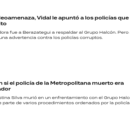
ideoamenaza, Vidal le apuntó a los policías qu
ito
ora fue a Berazategui a respaldar al Grupo Halcón. Per
una advertencia contra los policías corruptos.
 si el policía de la Metropolitana muerto era
ador
ristina Silva murió en un enfrentamiento con el Grupo Halc
e parte de varios procedimientos ordenados por la policía