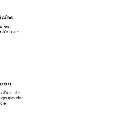
icías
jeres
esión con
lcón
 años sin
l grupo de
 de