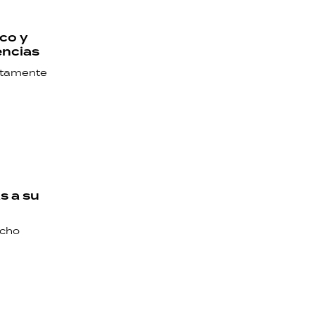
ico y
encias
etamente
s a su
echo