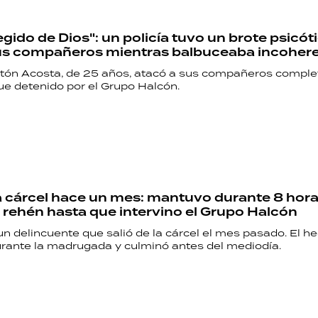
egido de Dios": un policía tuvo un brote psicót
sus compañeros mientras balbuceaba incoher
tón Acosta, de 25 años, atacó a sus compañeros compl
ue detenido por el Grupo Halcón.
la cárcel hace un mes: mantuvo durante 8 hora
e rehén hasta que intervino el Grupo Halcón
un delincuente que salió de la cárcel el mes pasado. El h
ante la madrugada y culminó antes del mediodía.