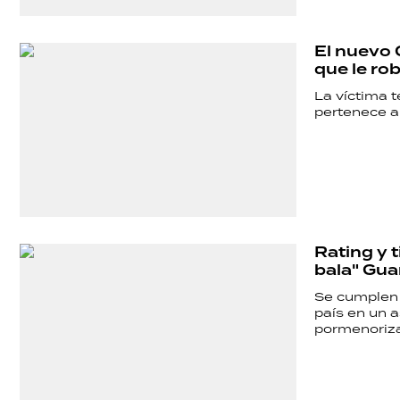
POLÍTICA
El nuevo 
que le rob
ACTUALIDAD
La víctima t
pertenece a
POLICIALES
ECONOMÍA
Rating y t
bala" Gua
GRAN
Se cumplen 
país en un as
pormenorizad
HERMANO