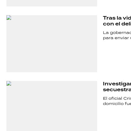
Tras la v
con el del
La gobernad
para enviar 
Investigan
secuestr
El oficial C
domicilio fu