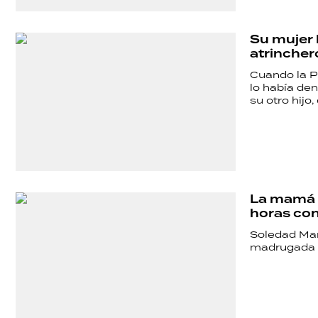
Su mujer 
atrincher
Cuando la Po
lo había den
su otro hijo,
La mamá d
horas con
Soledad Marc
madrugada 
SHOW