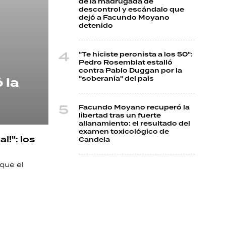
de la madrugada de
descontrol y escándalo que
dejó a Facundo Moyano
detenido
"Te hiciste peronista a los 50":
Pedro Rosemblat estalló
contra Pablo Duggan por la
 la
"soberanía" del país
Facundo Moyano recuperó la
libertad tras un fuerte
allanamiento: el resultado del
examen toxicológico de
l!": los
Candela
que el