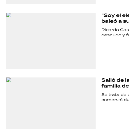
"Soy el el
baleó a 
Ricardo Gas
desnudo y f
Salió de 
familia d
Se trata de 
comenzó dur