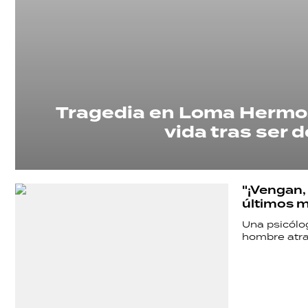
Tragedia en Loma Hermos
vida tras ser 
"¡Vengan,
últimos m
Una psicólo
hombre atra