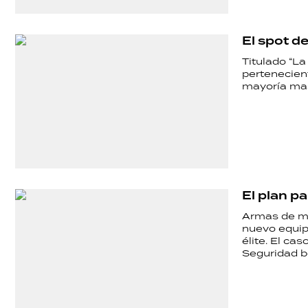
SALUD
El spot d
DEPORTES
Titulado “La
pertenecien
mayoría mas
TECNOLOGÍA
El plan p
Armas de má
nuevo equip
élite. El ca
Seguridad b