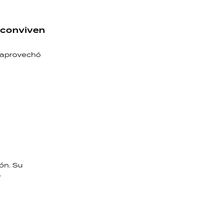
e conviven
o aprovechó
ón. Su
.