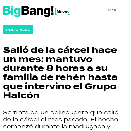
MÁS
SHOW
POLICIALES
POLÍTICA
Salió de la cárcel hace
ACTUALIDAD
un mes: mantuvo
durante 8 horas a su
POLICIALES
familia de rehén hasta
ECONOMÍA
que intervino el Grupo
Halcón
GRAN HERMANO
SALUD
Se trata de un delincuente que salió
de la cárcel el mes pasado. El hecho
DEPORTES
comenzó durante la madrugada y