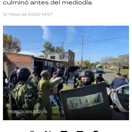
culminó antes del mediodía.
TECNOLOGÍA
12 Mayo de 2020 14:57
RECETAS
PALABRAS
HORÓSCOPO
Seguinos
1589308633226